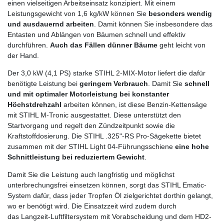
einen vielseitigen Arbeitseinsatz konzipiert. Mit einem
Leistungsgewicht von 1,6 kg/kW können Sie
besonders wendig
und ausdauernd arbeiten
. Damit können Sie insbesondere das
Entasten und Ablängen von Bäumen schnell und effektiv
durchführen.
Auch das Fällen dünner Bäume
geht leicht von
der Hand.
Der 3,0 kW (4,1 PS) starke STIHL 2-MIX-Motor liefert die dafür
benötigte Leistung bei
geringem Verbrauch
. Damit Sie
schnell
und mit optimaler Motorleistung bei konstanter
Höchstdrehzahl
arbeiten können, ist diese Benzin-Kettensäge
mit STIHL M-Tronic ausgestattet. Diese unterstützt den
Startvorgang und regelt den Zündzeitpunkt sowie die
Kraftstoffdosierung. Die STIHL .325"-RS Pro-Sägekette bietet
zusammen mit der STIHL Light 04-Führungsschiene
eine hohe
Schnittleistung bei reduziertem Gewicht
.
Damit Sie die Leistung auch langfristig und möglichst
unterbrechungsfrei einsetzen können, sorgt das STIHL Ematic-
System dafür, dass jeder Tropfen Öl zielgerichtet dorthin gelangt,
wo er benötigt wird. Die Einsatzzeit wird zudem durch
das Langzeit-Luftfiltersystem mit Vorabscheidung und dem HD2-