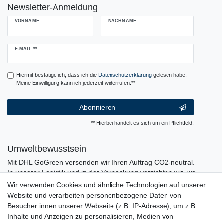
Newsletter-Anmeldung
VORNAME
NACHNAME
Newsletter
E-MAIL **
Honig
Hiermit bestätige ich, dass ich die
Daten­schutz­erklärung
gelesen habe.
Meine Einwilligung kann ich jederzeit widerrufen.**
Abonnieren
** Hierbei handelt es sich um ein Pflichtfeld.
Umweltbewusstsein
Mit DHL GoGreen versenden wir Ihren Auftrag CO2-neutral.
In unserer Logistik und in der Verpackung verzichten wir, wo
immer es möglich ist, auf den Einsatz von Kunststoffen und
Wir verwenden Cookies und ähnliche Technologien auf unserer
Plastik.
Website und verarbeiten personenbezogene Daten von
Besucher:innen unserer Webseite (z.B. IP-Adresse), um z.B.
Inhalte und Anzeigen zu personalisieren, Medien von