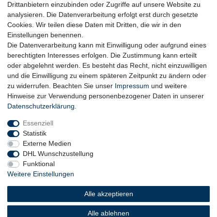
Drittanbietern einzubinden oder Zugriffe auf unsere Website zu
analysieren. Die Datenverarbeitung erfolgt erst durch gesetzte
Cookies. Wir teilen diese Daten mit Dritten, die wir in den
Einstellungen benennen.
Die Datenverarbeitung kann mit Einwilligung oder aufgrund eines
berechtigten Interesses erfolgen. Die Zustimmung kann erteilt
oder abgelehnt werden. Es besteht das Recht, nicht einzuwilligen
und die Einwilligung zu einem späteren Zeitpunkt zu ändern oder
zu widerrufen. Beachten Sie unser
Impressum
und weitere
Hinweise zur Verwendung personenbezogener Daten in unserer
Daten­schutz­erklärung
.
Essenziell
Statistik
Externe Medien
DHL Wunschzustellung
Funktional
Weitere Einstellungen
Widerrufs­recht
Widerrufs­formular
Impressum
Alle akzeptieren
Daten­schutz­erklärung
AGB
Barrierefreiheitserklärung
Alle ablehnen