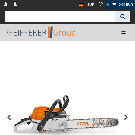
EUR
0
0,00 EUR
☰