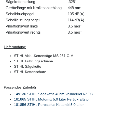
Sägekettenteilung
.325“
Gerätelänge mit Krallenanschlang
448 mm
Schalldruckpegel
105 dB(A)
Schallleistungspegel
114 dB(A)
Vibrationswert links
3.5 m/s²
Vibrationswert rechts
3.5 m/s²
Lieferumfang:
STIHL Akku-Kettensäge MS 261 C-M
STIHL Führungsschiene
STIHL Sägekette
STIHL Kettenschutz
Passendes Zubehör:
149130 STIHL Sägekette 40cm Vollmeißel 67 TG
181865 STIHL Motomix 5,0 Liter Fertigkraftstoff
181856 STIHL Forestplus Kettenöl 5,0 Liter