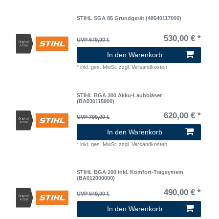
STIHL SGA 85 Grundgerät (48540117000)
530,00 € *
UVP 679,00 €
In den Warenkorb
*
inkl. ges. MwSt.
zzgl.
Versandkosten
STIHL BGA 300 Akku-Laubbläser
(BA030115900)
620,00 € *
UVP 799,00 €
In den Warenkorb
*
inkl. ges. MwSt.
zzgl.
Versandkosten
STIHL BGA 200 inkl. Komfort-Tragsystem
(BA012000000)
490,00 € *
UVP 649,00 €
In den Warenkorb