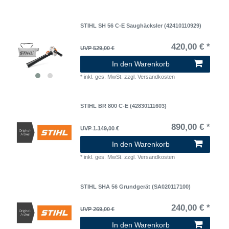
STIHL SH 56 C-E Saughäcksler (42410110929)
420,00 € *
UVP 529,00 €
In den Warenkorb
*
inkl. ges. MwSt.
zzgl.
Versandkosten
STIHL BR 800 C-E (42830111603)
890,00 € *
UVP 1.149,00 €
In den Warenkorb
*
inkl. ges. MwSt.
zzgl.
Versandkosten
STIHL SHA 56 Grundgerät (SA020117100)
240,00 € *
UVP 269,00 €
In den Warenkorb