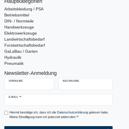
Hauptkategorien
Arbeitskleidung / PSA
Betriebsmittel
DIN- / Normteile
Handwerkzeuge
Elektrowerkzeuge
Landwirtschaftsbedarf
Forstwirtschaftsbedarf
GaLaBau / Garten
Hydraulik
Pneumatik
Newsletter-Anmeldung
VORNAME
NACHNAME
Newsletter
E-MAIL **
Honig
Hiermit bestätige ich, dass ich die
Daten­schutz­erklärung
gelesen habe.
Meine Einwilligung kann ich jederzeit widerrufen.**