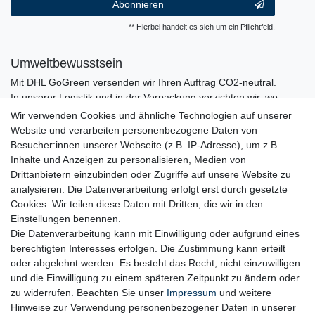
Abonnieren
** Hierbei handelt es sich um ein Pflichtfeld.
Umweltbewusstsein
Mit DHL GoGreen versenden wir Ihren Auftrag CO2-neutral.
In unserer Logistik und in der Verpackung verzichten wir, wo
immer es möglich ist, auf den Einsatz von Kunststoffen und
Wir verwenden Cookies und ähnliche Technologien auf unserer
Plastik.
Website und verarbeiten personenbezogene Daten von
Besucher:innen unserer Webseite (z.B. IP-Adresse), um z.B.
Inhalte und Anzeigen zu personalisieren, Medien von
Drittanbietern einzubinden oder Zugriffe auf unsere Website zu
analysieren. Die Datenverarbeitung erfolgt erst durch gesetzte
Cookies. Wir teilen diese Daten mit Dritten, die wir in den
Einstellungen benennen.
Die Datenverarbeitung kann mit Einwilligung oder aufgrund eines
berechtigten Interesses erfolgen. Die Zustimmung kann erteilt
oder abgelehnt werden. Es besteht das Recht, nicht einzuwilligen
und die Einwilligung zu einem späteren Zeitpunkt zu ändern oder
zu widerrufen. Beachten Sie unser
Impressum
und weitere
Hinweise zur Verwendung personenbezogener Daten in unserer