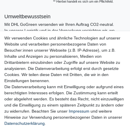
** Hierbei handelt es sich um ein Pflichtfeld.
Umweltbewusstsein
Mit DHL GoGreen versenden wir Ihren Auftrag CO2-neutral.
In unserer Logistik und in der Verpackung verzichten wir, wo
immer es möglich ist, auf den Einsatz von Kunststoffen und
Wir verwenden Cookies und ähnliche Technologien auf unserer
Plastik.
Website und verarbeiten personenbezogene Daten von
Besucher:innen unserer Webseite (z.B. IP-Adresse), um z.B.
Inhalte und Anzeigen zu personalisieren, Medien von
Drittanbietern einzubinden oder Zugriffe auf unsere Website zu
analysieren. Die Datenverarbeitung erfolgt erst durch gesetzte
Cookies. Wir teilen diese Daten mit Dritten, die wir in den
Einstellungen benennen.
Die Datenverarbeitung kann mit Einwilligung oder aufgrund eines
berechtigten Interesses erfolgen. Die Zustimmung kann erteilt
oder abgelehnt werden. Es besteht das Recht, nicht einzuwilligen
und die Einwilligung zu einem späteren Zeitpunkt zu ändern oder
zu widerrufen. Beachten Sie unser
Impressum
und weitere
Hinweise zur Verwendung personenbezogener Daten in unserer
Daten­schutz­erklärung
.