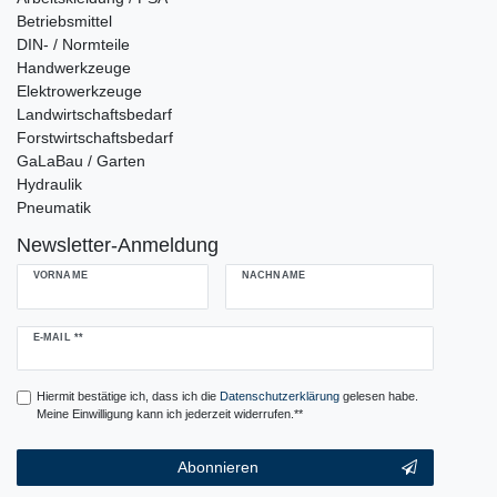
Betriebsmittel
DIN- / Normteile
Handwerkzeuge
Elektrowerkzeuge
Landwirtschaftsbedarf
Forstwirtschaftsbedarf
GaLaBau / Garten
Hydraulik
Pneumatik
Newsletter-Anmeldung
VORNAME
NACHNAME
Newsletter
E-MAIL **
Honig
Hiermit bestätige ich, dass ich die
Daten­schutz­erklärung
gelesen habe.
Meine Einwilligung kann ich jederzeit widerrufen.**
Abonnieren