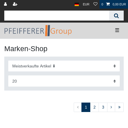
EUR
0
0,00 EUR
☰
Marken-Shop
1
2
3