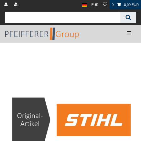
EUR
0
0,00 EUR
☰