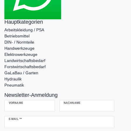
Hauptkategorien
Arbeitskleidung / PSA
Betriebsmittel
DIN- / Normteile
Handwerkzeuge
Elektrowerkzeuge
Landwirtschaftsbedarf
Forstwirtschaftsbedarf
GaLaBau / Garten
Hydraulik
Pneumatik
Newsletter-Anmeldung
VORNAME
NACHNAME
Newsletter
E-MAIL **
Honig