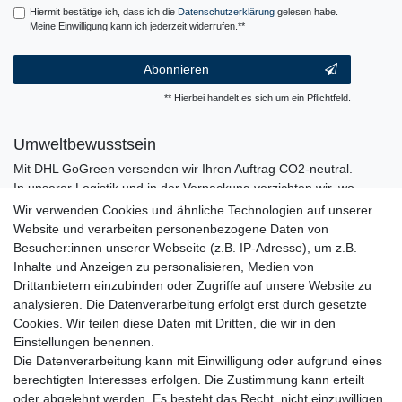
Hiermit bestätige ich, dass ich die
Daten­schutz­erklärung
gelesen habe.
Meine Einwilligung kann ich jederzeit widerrufen.**
Abonnieren
** Hierbei handelt es sich um ein Pflichtfeld.
Umweltbewusstsein
Mit DHL GoGreen versenden wir Ihren Auftrag CO2-neutral.
In unserer Logistik und in der Verpackung verzichten wir, wo
immer es möglich ist, auf den Einsatz von Kunststoffen und
Wir verwenden Cookies und ähnliche Technologien auf unserer
Plastik.
Website und verarbeiten personenbezogene Daten von
Besucher:innen unserer Webseite (z.B. IP-Adresse), um z.B.
Inhalte und Anzeigen zu personalisieren, Medien von
Drittanbietern einzubinden oder Zugriffe auf unsere Website zu
analysieren. Die Datenverarbeitung erfolgt erst durch gesetzte
Cookies. Wir teilen diese Daten mit Dritten, die wir in den
Einstellungen benennen.
Die Datenverarbeitung kann mit Einwilligung oder aufgrund eines
berechtigten Interesses erfolgen. Die Zustimmung kann erteilt
oder abgelehnt werden. Es besteht das Recht, nicht einzuwilligen