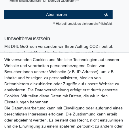
Meine Einwilligung kann ich jederzeit widerrufen.**
Abonnieren
** Hierbei handelt es sich um ein Pflichtfeld.
Umweltbewusstsein
Mit DHL GoGreen versenden wir Ihren Auftrag CO2-neutral.
In unserer Logistik und in der Verpackung verzichten wir, wo
immer es möglich ist, auf den Einsatz von Kunststoffen und
Wir verwenden Cookies und ähnliche Technologien auf unserer
Plastik.
Website und verarbeiten personenbezogene Daten von
Besucher:innen unserer Webseite (z.B. IP-Adresse), um z.B.
Inhalte und Anzeigen zu personalisieren, Medien von
Drittanbietern einzubinden oder Zugriffe auf unsere Website zu
analysieren. Die Datenverarbeitung erfolgt erst durch gesetzte
Cookies. Wir teilen diese Daten mit Dritten, die wir in den
Einstellungen benennen.
Die Datenverarbeitung kann mit Einwilligung oder aufgrund eines
berechtigten Interesses erfolgen. Die Zustimmung kann erteilt
oder abgelehnt werden. Es besteht das Recht, nicht einzuwilligen
und die Einwilligung zu einem späteren Zeitpunkt zu ändern oder