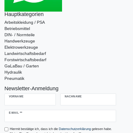
Hauptkategorien
Arbeitskleidung / PSA
Betriebsmittel
DIN- / Normteile
Handwerkzeuge
Elektrowerkzeuge
Landwirtschaftsbedarf
Forstwirtschaftsbedarf
GaLaBau / Garten
Hydraulik
Pneumatik
Newsletter-Anmeldung
VORNAME
NACHNAME
Newsletter
E-MAIL **
Honig
Hiermit bestätige ich, dass ich die
Daten­schutz­erklärung
gelesen habe.