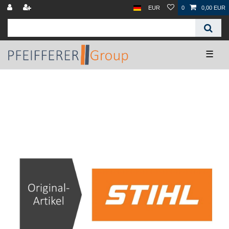
EUR
0
0,00 EUR
☰