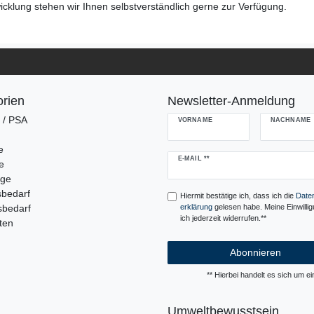
cklung stehen wir Ihnen selbstverständlich gerne zur Verfügung.
rien
Newsletter-Anmeldung
g / PSA
VORNAME
NACHNAME
e
Newsletter
E-MAIL **
e
Honig
uge
sbedarf
Hiermit bestätige ich, dass ich die
Daten
sbedarf
erklärung
gelesen habe. Meine Einwilli
ich jederzeit widerrufen.**
ten
Abonnieren
** Hierbei handelt es sich um ein
Umweltbewusstsein