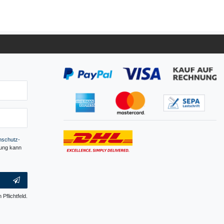
­schutz­
gung kann
 Pflichtfeld.