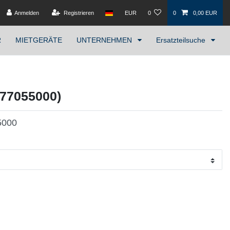
Anmelden
Registrieren
EUR
0
0
0,00 EUR
R
MIETGERÄTE
UNTERNEHMEN
Ersatzteilsuche
477055000)
5000