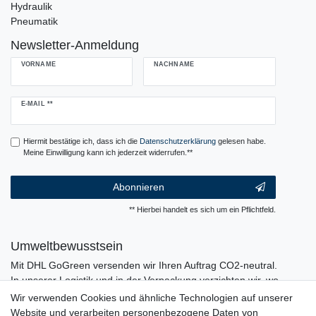
Hydraulik
Pneumatik
Newsletter-Anmeldung
VORNAME
NACHNAME
Newsletter
E-MAIL **
Honig
Hiermit bestätige ich, dass ich die
Daten­schutz­erklärung
gelesen habe.
Meine Einwilligung kann ich jederzeit widerrufen.**
Abonnieren
** Hierbei handelt es sich um ein Pflichtfeld.
Umweltbewusstsein
Mit DHL GoGreen versenden wir Ihren Auftrag CO2-neutral.
In unserer Logistik und in der Verpackung verzichten wir, wo
immer es möglich ist, auf den Einsatz von Kunststoffen und
Wir verwenden Cookies und ähnliche Technologien auf unserer
Plastik.
Website und verarbeiten personenbezogene Daten von