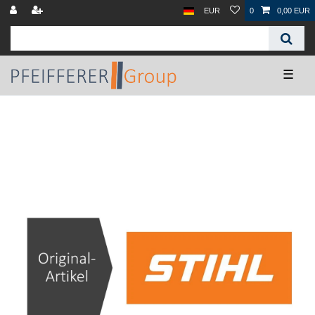
EUR
0
0,00 EUR
☰