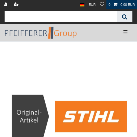
EUR
0
0,00 EUR
☰