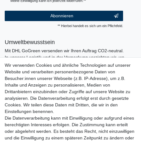
Meine Einwilligung kann ich jederzeit widerrufen.**
Abonnieren
** Hierbei handelt es sich um ein Pflichtfeld.
Umweltbewusstsein
Mit DHL GoGreen versenden wir Ihren Auftrag CO2-neutral.
In unserer Logistik und in der Verpackung verzichten wir, wo
immer es möglich ist, auf den Einsatz von Kunststoffen und
Wir verwenden Cookies und ähnliche Technologien auf unserer
Plastik.
Website und verarbeiten personenbezogene Daten von
Besucher:innen unserer Webseite (z.B. IP-Adresse), um z.B.
Inhalte und Anzeigen zu personalisieren, Medien von
Drittanbietern einzubinden oder Zugriffe auf unsere Website zu
analysieren. Die Datenverarbeitung erfolgt erst durch gesetzte
Cookies. Wir teilen diese Daten mit Dritten, die wir in den
Einstellungen benennen.
Die Datenverarbeitung kann mit Einwilligung oder aufgrund eines
berechtigten Interesses erfolgen. Die Zustimmung kann erteilt
oder abgelehnt werden. Es besteht das Recht, nicht einzuwilligen
und die Einwilligung zu einem späteren Zeitpunkt zu ändern oder