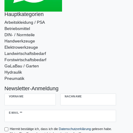
Hauptkategorien
Arbeitskleidung / PSA
Betriebsmittel
DIN- / Normteile
Handwerkzeuge
Elektrowerkzeuge
Landwirtschaftsbedarf
Forstwirtschaftsbedarf
GaLaBau / Garten
Hydraulik
Pneumatik
Newsletter-Anmeldung
VORNAME
NACHNAME
Newsletter
E-MAIL **
Honig
Hiermit bestätige ich, dass ich die
Daten­schutz­erklärung
gelesen habe.