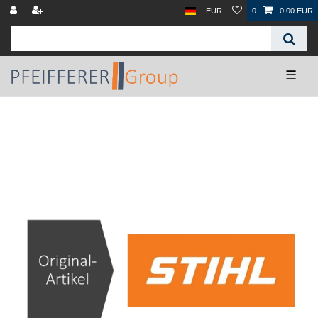
EUR
0
0,00 EUR
☰