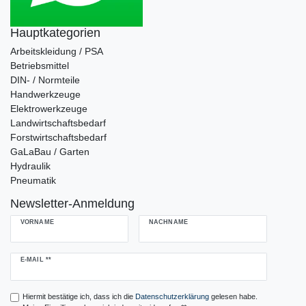
Hauptkategorien
Arbeitskleidung / PSA
Betriebsmittel
DIN- / Normteile
Handwerkzeuge
Elektrowerkzeuge
Landwirtschaftsbedarf
Forstwirtschaftsbedarf
GaLaBau / Garten
Hydraulik
Pneumatik
Newsletter-Anmeldung
VORNAME
NACHNAME
Newsletter
E-MAIL **
Honig
Hiermit bestätige ich, dass ich die
Daten­schutz­erklärung
gelesen habe.