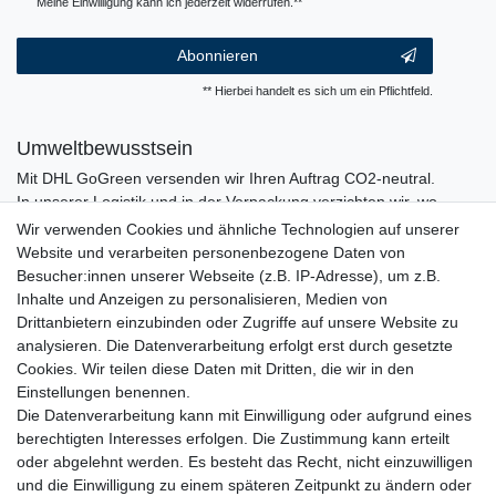
Meine Einwilligung kann ich jederzeit widerrufen.**
Abonnieren
** Hierbei handelt es sich um ein Pflichtfeld.
Umweltbewusstsein
Mit DHL GoGreen versenden wir Ihren Auftrag CO2-neutral.
In unserer Logistik und in der Verpackung verzichten wir, wo
immer es möglich ist, auf den Einsatz von Kunststoffen und
Wir verwenden Cookies und ähnliche Technologien auf unserer
Plastik.
Website und verarbeiten personenbezogene Daten von
Besucher:innen unserer Webseite (z.B. IP-Adresse), um z.B.
Inhalte und Anzeigen zu personalisieren, Medien von
Drittanbietern einzubinden oder Zugriffe auf unsere Website zu
analysieren. Die Datenverarbeitung erfolgt erst durch gesetzte
Cookies. Wir teilen diese Daten mit Dritten, die wir in den
Einstellungen benennen.
Die Datenverarbeitung kann mit Einwilligung oder aufgrund eines
berechtigten Interesses erfolgen. Die Zustimmung kann erteilt
oder abgelehnt werden. Es besteht das Recht, nicht einzuwilligen
und die Einwilligung zu einem späteren Zeitpunkt zu ändern oder