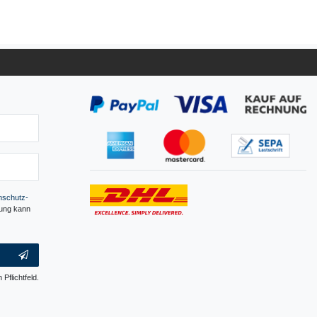
­schutz­
gung kann
 Pflichtfeld.