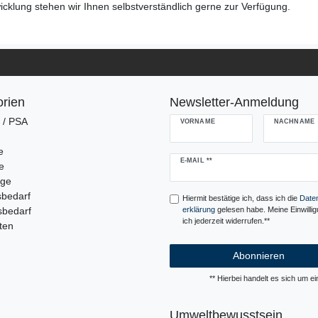
cklung stehen wir Ihnen selbstverständlich gerne zur Verfügung.
rien
Newsletter-Anmeldung
g / PSA
VORNAME
NACHNAME
e
Newsletter
E-MAIL **
e
Honig
uge
sbedarf
Hiermit bestätige ich, dass ich die
Daten
sbedarf
erklärung
gelesen habe. Meine Einwilli
ich jederzeit widerrufen.**
ten
Abonnieren
** Hierbei handelt es sich um ein
Umweltbewusstsein