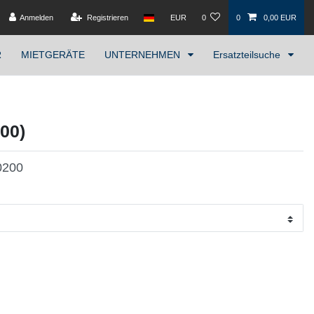
Anmelden
Registrieren
EUR
0
0
0,00 EUR
R
MIETGERÄTE
UNTERNEHMEN
Ersatzteilsuche
00)
0200