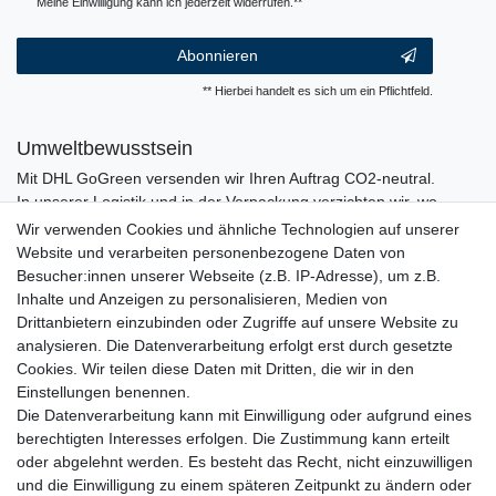
Meine Einwilligung kann ich jederzeit widerrufen.**
Abonnieren
** Hierbei handelt es sich um ein Pflichtfeld.
Umweltbewusstsein
Mit DHL GoGreen versenden wir Ihren Auftrag CO2-neutral.
In unserer Logistik und in der Verpackung verzichten wir, wo
immer es möglich ist, auf den Einsatz von Kunststoffen und
Wir verwenden Cookies und ähnliche Technologien auf unserer
Plastik.
Website und verarbeiten personenbezogene Daten von
Besucher:innen unserer Webseite (z.B. IP-Adresse), um z.B.
Inhalte und Anzeigen zu personalisieren, Medien von
Drittanbietern einzubinden oder Zugriffe auf unsere Website zu
analysieren. Die Datenverarbeitung erfolgt erst durch gesetzte
Cookies. Wir teilen diese Daten mit Dritten, die wir in den
Einstellungen benennen.
Die Datenverarbeitung kann mit Einwilligung oder aufgrund eines
berechtigten Interesses erfolgen. Die Zustimmung kann erteilt
oder abgelehnt werden. Es besteht das Recht, nicht einzuwilligen
und die Einwilligung zu einem späteren Zeitpunkt zu ändern oder