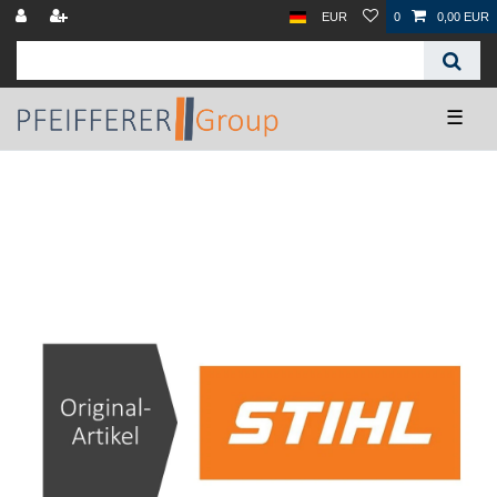
EUR
0
0,00 EUR
☰