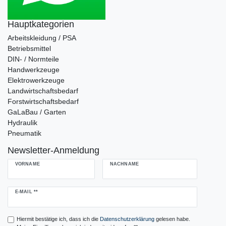
Hauptkategorien
Arbeitskleidung / PSA
Betriebsmittel
DIN- / Normteile
Handwerkzeuge
Elektrowerkzeuge
Landwirtschaftsbedarf
Forstwirtschaftsbedarf
GaLaBau / Garten
Hydraulik
Pneumatik
Newsletter-Anmeldung
VORNAME
NACHNAME
Newsletter
E-MAIL **
Honig
Hiermit bestätige ich, dass ich die
Daten­schutz­erklärung
gelesen habe.