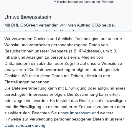
** Hierbei handelt es sich um ein Pflichtfeld.
Umweltbewusstsein
Mit DHL GoGreen versenden wir Ihren Auftrag CO2-neutral.
In unserer Logistik und in der Verpackung verzichten wir, wo
immer es möglich ist, auf den Einsatz von Kunststoffen und
Wir verwenden Cookies und ähnliche Technologien auf unserer
Plastik.
Website und verarbeiten personenbezogene Daten von
Besucher:innen unserer Webseite (z.B. IP-Adresse), um z.B.
Inhalte und Anzeigen zu personalisieren, Medien von
Drittanbietern einzubinden oder Zugriffe auf unsere Website zu
analysieren. Die Datenverarbeitung erfolgt erst durch gesetzte
Cookies. Wir teilen diese Daten mit Dritten, die wir in den
Einstellungen benennen.
Die Datenverarbeitung kann mit Einwilligung oder aufgrund eines
berechtigten Interesses erfolgen. Die Zustimmung kann erteilt
oder abgelehnt werden. Es besteht das Recht, nicht einzuwilligen
und die Einwilligung zu einem späteren Zeitpunkt zu ändern oder
zu widerrufen. Beachten Sie unser
Impressum
und weitere
Hinweise zur Verwendung personenbezogener Daten in unserer
Daten­schutz­erklärung
.