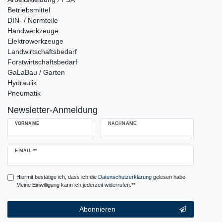
Betriebsmittel
DIN- / Normteile
Handwerkzeuge
Elektrowerkzeuge
Landwirtschaftsbedarf
Forstwirtschaftsbedarf
GaLaBau / Garten
Hydraulik
Pneumatik
Newsletter-Anmeldung
VORNAME
NACHNAME
Newsletter
E-MAIL **
Honig
Hiermit bestätige ich, dass ich die
Daten­schutz­erklärung
gelesen habe.
Meine Einwilligung kann ich jederzeit widerrufen.**
Abonnieren