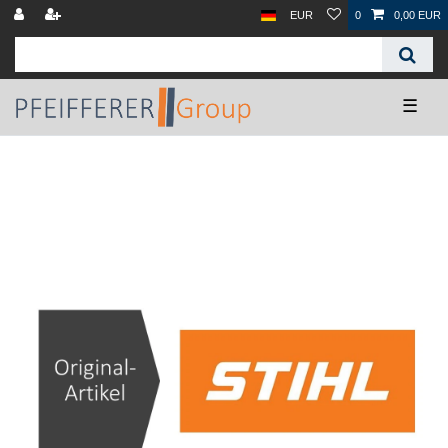
EUR
0
0,00 EUR
☰