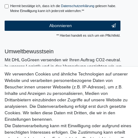
Hiermit bestätige ich, dass ich die
Daten­schutz­erklärung
gelesen habe.
Meine Einwilligung kann ich jederzeit widerrufen.**
Abonnieren
** Hierbei handelt es sich um ein Pflichtfeld.
Umweltbewusstsein
Mit DHL GoGreen versenden wir Ihren Auftrag CO2-neutral.
In unserer Logistik und in der Verpackung verzichten wir, wo
immer es möglich ist, auf den Einsatz von Kunststoffen und
Wir verwenden Cookies und ähnliche Technologien auf unserer
Plastik.
Website und verarbeiten personenbezogene Daten von
Besucher:innen unserer Webseite (z.B. IP-Adresse), um z.B.
Inhalte und Anzeigen zu personalisieren, Medien von
Drittanbietern einzubinden oder Zugriffe auf unsere Website zu
analysieren. Die Datenverarbeitung erfolgt erst durch gesetzte
Cookies. Wir teilen diese Daten mit Dritten, die wir in den
Einstellungen benennen.
Die Datenverarbeitung kann mit Einwilligung oder aufgrund eines
berechtigten Interesses erfolgen. Die Zustimmung kann erteilt