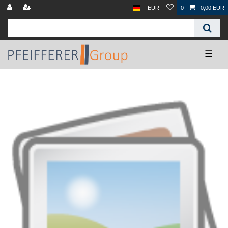
EUR
0
0,00 EUR
☰