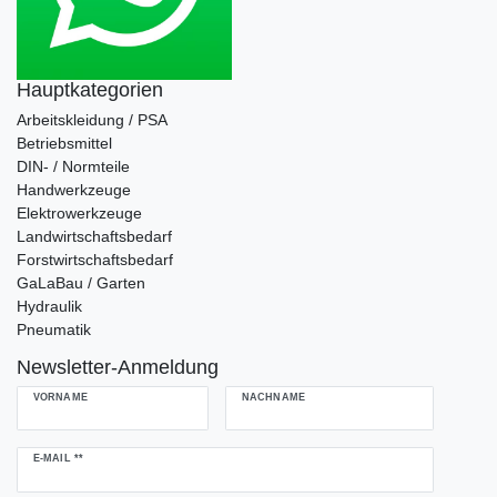
Hauptkategorien
Arbeitskleidung / PSA
Betriebsmittel
DIN- / Normteile
Handwerkzeuge
Elektrowerkzeuge
Landwirtschaftsbedarf
Forstwirtschaftsbedarf
GaLaBau / Garten
Hydraulik
Pneumatik
Newsletter-Anmeldung
VORNAME
NACHNAME
Newsletter
E-MAIL **
Honig