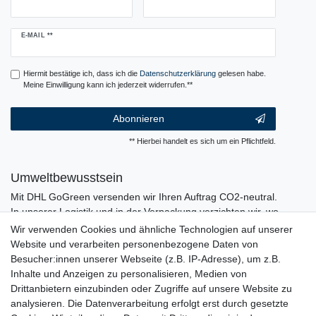
Newsletter
E-MAIL **
Honig
Hiermit bestätige ich, dass ich die
Daten­schutz­erklärung
gelesen habe.
Meine Einwilligung kann ich jederzeit widerrufen.**
Abonnieren
** Hierbei handelt es sich um ein Pflichtfeld.
Umweltbewusstsein
Mit DHL GoGreen versenden wir Ihren Auftrag CO2-neutral.
In unserer Logistik und in der Verpackung verzichten wir, wo
immer es möglich ist, auf den Einsatz von Kunststoffen und
Wir verwenden Cookies und ähnliche Technologien auf unserer
Plastik.
Website und verarbeiten personenbezogene Daten von
Besucher:innen unserer Webseite (z.B. IP-Adresse), um z.B.
Inhalte und Anzeigen zu personalisieren, Medien von
Drittanbietern einzubinden oder Zugriffe auf unsere Website zu
analysieren. Die Datenverarbeitung erfolgt erst durch gesetzte