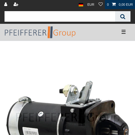
EUR
0
0,00 EUR
☰