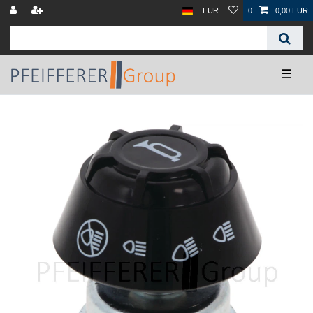
EUR
0
0,00 EUR
☰