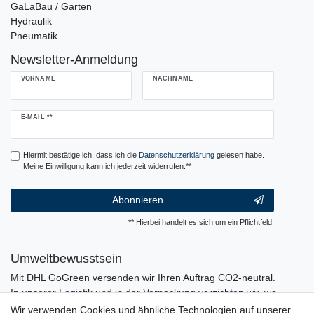
GaLaBau / Garten
Hydraulik
Pneumatik
Newsletter-Anmeldung
VORNAME
NACHNAME
Newsletter
E-MAIL **
Honig
Hiermit bestätige ich, dass ich die
Daten­schutz­erklärung
gelesen habe.
Meine Einwilligung kann ich jederzeit widerrufen.**
Abonnieren
** Hierbei handelt es sich um ein Pflichtfeld.
Umweltbewusstsein
Mit DHL GoGreen versenden wir Ihren Auftrag CO2-neutral.
In unserer Logistik und in der Verpackung verzichten wir, wo
immer es möglich ist, auf den Einsatz von Kunststoffen und
Wir verwenden Cookies und ähnliche Technologien auf unserer