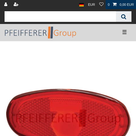
EUR
0
0,00 EUR
☰