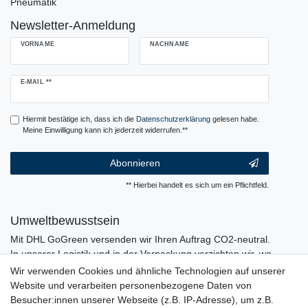
Pneumatik
Newsletter-Anmeldung
VORNAME
NACHNAME
Newsletter
E-MAIL **
Honig
Hiermit bestätige ich, dass ich die
Daten­schutz­erklärung
gelesen habe.
Meine Einwilligung kann ich jederzeit widerrufen.**
Abonnieren
** Hierbei handelt es sich um ein Pflichtfeld.
Umweltbewusstsein
Mit DHL GoGreen versenden wir Ihren Auftrag CO2-neutral.
In unserer Logistik und in der Verpackung verzichten wir, wo
immer es möglich ist, auf den Einsatz von Kunststoffen und
Wir verwenden Cookies und ähnliche Technologien auf unserer
Plastik.
Website und verarbeiten personenbezogene Daten von
Besucher:innen unserer Webseite (z.B. IP-Adresse), um z.B.