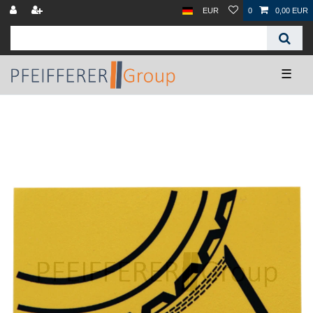
EUR
0
0,00 EUR
☰