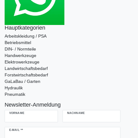
Hauptkategorien
Arbeitskleidung / PSA
Betriebsmittel
DIN- / Normteile
Handwerkzeuge
Elektrowerkzeuge
Landwirtschaftsbedarf
Forstwirtschaftsbedarf
GaLaBau / Garten
Hydraulik
Pneumatik
Newsletter-Anmeldung
VORNAME
NACHNAME
Newsletter
E-MAIL **
Honig