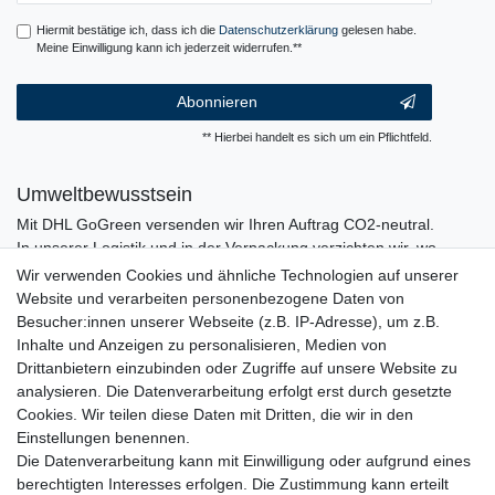
Hiermit bestätige ich, dass ich die
Daten­schutz­erklärung
gelesen habe.
Meine Einwilligung kann ich jederzeit widerrufen.**
Abonnieren
** Hierbei handelt es sich um ein Pflichtfeld.
Umweltbewusstsein
Mit DHL GoGreen versenden wir Ihren Auftrag CO2-neutral.
In unserer Logistik und in der Verpackung verzichten wir, wo
immer es möglich ist, auf den Einsatz von Kunststoffen und
Wir verwenden Cookies und ähnliche Technologien auf unserer
Plastik.
Website und verarbeiten personenbezogene Daten von
Besucher:innen unserer Webseite (z.B. IP-Adresse), um z.B.
Inhalte und Anzeigen zu personalisieren, Medien von
Drittanbietern einzubinden oder Zugriffe auf unsere Website zu
analysieren. Die Datenverarbeitung erfolgt erst durch gesetzte
Cookies. Wir teilen diese Daten mit Dritten, die wir in den
Einstellungen benennen.
Die Datenverarbeitung kann mit Einwilligung oder aufgrund eines
berechtigten Interesses erfolgen. Die Zustimmung kann erteilt