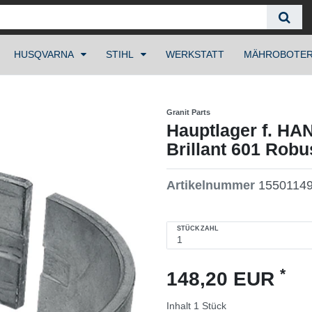
HUSQVARNA
STIHL
WERKSTATT
MÄHROBOTE
Granit Parts
Hauptlager f. HA
Brillant 601 Rob
Artikelnummer
1550114
STÜCKZAHL
*
148,20 EUR
Inhalt
1
Stück