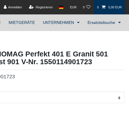
Anmelden
Registrieren
EUR
0
0
0,00 EUR
R
MIETGERÄTE
UNTERNEHMEN
Ersatzteilsuche
NOMAG Perfekt 401 E Granit 501
ust 901 V-Nr. 1550114901723
901723