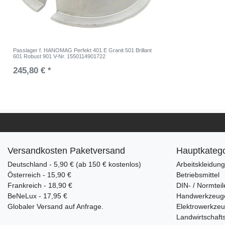
Passlager f. HANOMAG Perfekt 401 E Granit 501 Brillant
601 Robust 901 V-Nr. 1550114901722
245,80 € *
Versandkosten Paketversand
Hauptkatego
Deutschland - 5,90 € (ab 150 € kostenlos)
Arbeitskleidun
Österreich - 15,90 €
Betriebsmittel
Frankreich - 18,90 €
DIN- / Normteil
BeNeLux - 17,95 €
Handwerkzeug
Globaler Versand auf Anfrage.
Elektrowerkze
Landwirtschaft