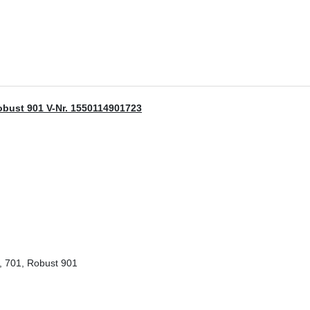
obust 901 V-Nr. 1550114901723
1, 701, Robust 901