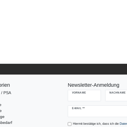
rien
Newsletter-Anmeldung
g / PSA
VORNAME
NACHNAME
e
Newsletter
E-MAIL **
e
Honig
uge
sbedarf
Hiermit bestätige ich, dass ich die
Daten