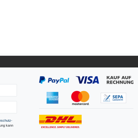
­schutz­
gung kann