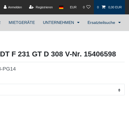
Anmelden
Registrieren
EUR
0
0
0,00 EUR
R
MIETGERÄTE
UNTERNEHMEN
Ersatzteilsuche
NDT F 231 GT D 308 V-Nr. 15406598
8-PG14