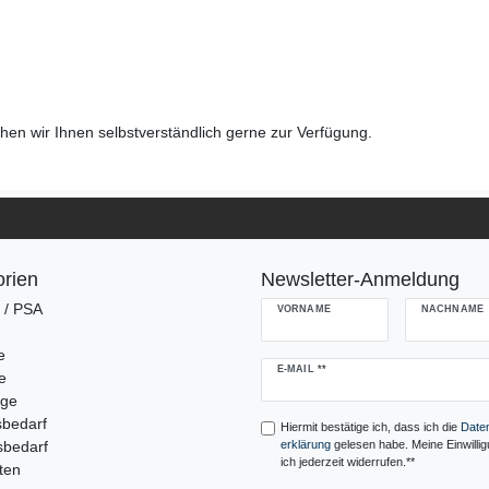
en wir Ihnen selbstverständlich gerne zur Verfügung.
rien
Newsletter-Anmeldung
g / PSA
VORNAME
NACHNAME
e
Newsletter
E-MAIL **
e
Honig
uge
sbedarf
Hiermit bestätige ich, dass ich die
Daten
sbedarf
erklärung
gelesen habe. Meine Einwilli
ich jederzeit widerrufen.**
ten