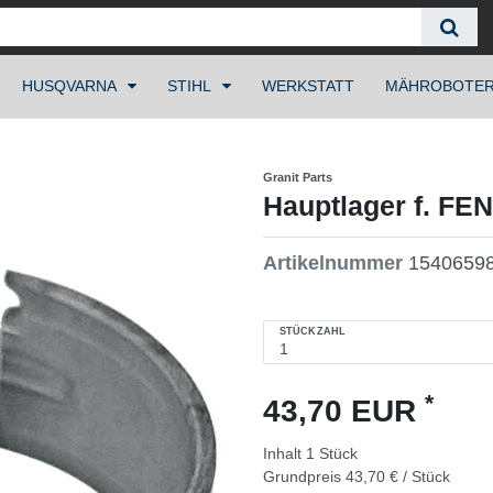
HUSQVARNA
STIHL
WERKSTATT
MÄHROBOTE
Granit Parts
Hauptlager f. FE
Artikelnummer
1540659
STÜCKZAHL
*
43,70 EUR
Inhalt
1
Stück
Grundpreis
43,70 € / Stück