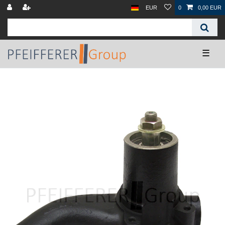
EUR
0
0,00 EUR
☰