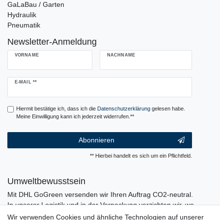
GaLaBau / Garten
Hydraulik
Pneumatik
Newsletter-Anmeldung
VORNAME
NACHNAME
Newsletter
E-MAIL **
Honig
Hiermit bestätige ich, dass ich die
Daten­schutz­erklärung
gelesen habe.
Meine Einwilligung kann ich jederzeit widerrufen.**
Abonnieren
** Hierbei handelt es sich um ein Pflichtfeld.
Umweltbewusstsein
Mit DHL GoGreen versenden wir Ihren Auftrag CO2-neutral.
In unserer Logistik und in der Verpackung verzichten wir, wo
immer es möglich ist, auf den Einsatz von Kunststoffen und
Wir verwenden Cookies und ähnliche Technologien auf unserer