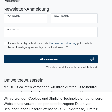
Pneumatik
Newsletter-Anmeldung
VORNAME
NACHNAME
Newsletter
E-MAIL **
Honig
Hiermit bestätige ich, dass ich die
Daten­schutz­erklärung
gelesen habe.
Meine Einwilligung kann ich jederzeit widerrufen.**
Abonnieren
** Hierbei handelt es sich um ein Pflichtfeld.
Umweltbewusstsein
Mit DHL GoGreen versenden wir Ihren Auftrag CO2-neutral.
In unserer Logistik und in der Verpackung verzichten wir, wo
immer es möglich ist, auf den Einsatz von Kunststoffen und
Wir verwenden Cookies und ähnliche Technologien auf unserer
Plastik.
Website und verarbeiten personenbezogene Daten von
Besucher:innen unserer Webseite (z.B. IP-Adresse), um z.B.