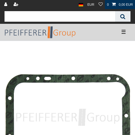
EUR
0
0,00 EUR
☰