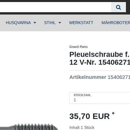
HUSQVARNA
STIHL
WERKSTATT
MÄHROBOTE
Granit Parts
Pleuelschraube f
12 V-Nr. 1540627
Artikelnummer
1540627
STÜCKZAHL
*
35,70 EUR
Inhalt
1
Stück