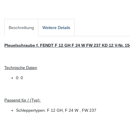
Beschreibung
Weitere Details
Pleuelschraube f. FENDT F 12 GH F 24 W FW 237 KD 12 V-Nr. 1
Technische Daten
0: 0
Passend für / (Typ):
Schleppertypen: F 12 GH, F 24 W , FW 237