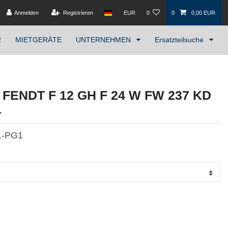
Anmelden
Registrieren
EUR
0
0
0,00 EUR
R
MIETGERÄTE
UNTERNEHMEN
Ersatzteilsuche
. FENDT F 12 GH F 24 W FW 237 KD
1
1-PG1