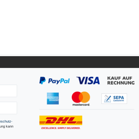
­schutz­
gung kann