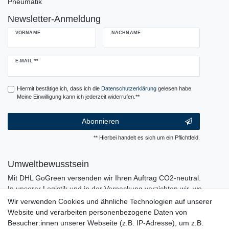
Pneumatik
Newsletter-Anmeldung
VORNAME
NACHNAME
Newsletter
E-MAIL **
Honig
Hiermit bestätige ich, dass ich die
Daten­schutz­erklärung
gelesen habe.
Meine Einwilligung kann ich jederzeit widerrufen.**
Abonnieren
** Hierbei handelt es sich um ein Pflichtfeld.
Umweltbewusstsein
Mit DHL GoGreen versenden wir Ihren Auftrag CO2-neutral.
In unserer Logistik und in der Verpackung verzichten wir, wo
immer es möglich ist, auf den Einsatz von Kunststoffen und
Wir verwenden Cookies und ähnliche Technologien auf unserer
Plastik.
Website und verarbeiten personenbezogene Daten von
Besucher:innen unserer Webseite (z.B. IP-Adresse), um z.B.