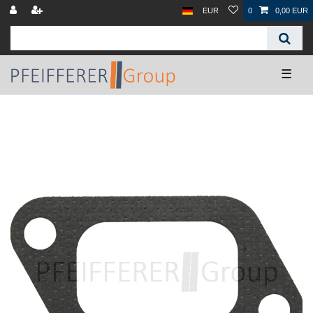
EUR
0
0,00 EUR
☰