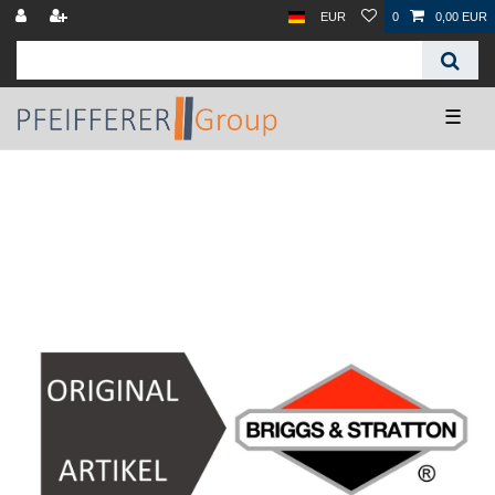
EUR
0
0,00 EUR
☰