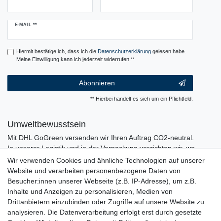
Newsletter
E-MAIL **
Honig
Hiermit bestätige ich, dass ich die
Daten­schutz­erklärung
gelesen habe.
Meine Einwilligung kann ich jederzeit widerrufen.**
Abonnieren
** Hierbei handelt es sich um ein Pflichtfeld.
Umweltbewusstsein
Mit DHL GoGreen versenden wir Ihren Auftrag CO2-neutral.
In unserer Logistik und in der Verpackung verzichten wir, wo
immer es möglich ist, auf den Einsatz von Kunststoffen und
Wir verwenden Cookies und ähnliche Technologien auf unserer
Plastik.
Website und verarbeiten personenbezogene Daten von
Besucher:innen unserer Webseite (z.B. IP-Adresse), um z.B.
Inhalte und Anzeigen zu personalisieren, Medien von
Drittanbietern einzubinden oder Zugriffe auf unsere Website zu
analysieren. Die Datenverarbeitung erfolgt erst durch gesetzte