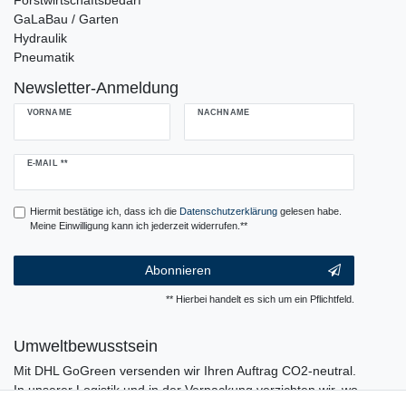
Forstwirtschaftsbedarf
GaLaBau / Garten
Hydraulik
Pneumatik
Newsletter-Anmeldung
VORNAME
NACHNAME
Newsletter
E-MAIL **
Honig
Hiermit bestätige ich, dass ich die
Daten­schutz­erklärung
gelesen habe.
Meine Einwilligung kann ich jederzeit widerrufen.**
Abonnieren
** Hierbei handelt es sich um ein Pflichtfeld.
Umweltbewusstsein
Mit DHL GoGreen versenden wir Ihren Auftrag CO2-neutral.
In unserer Logistik und in der Verpackung verzichten wir, wo