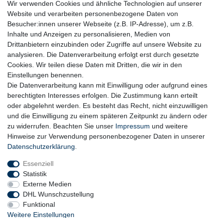
immer es möglich ist, auf den Einsatz von Kunststoffen und
Wir verwenden Cookies und ähnliche Technologien auf unserer
Plastik.
Website und verarbeiten personenbezogene Daten von
Besucher:innen unserer Webseite (z.B. IP-Adresse), um z.B.
Inhalte und Anzeigen zu personalisieren, Medien von
Drittanbietern einzubinden oder Zugriffe auf unsere Website zu
analysieren. Die Datenverarbeitung erfolgt erst durch gesetzte
Cookies. Wir teilen diese Daten mit Dritten, die wir in den
Einstellungen benennen.
Die Datenverarbeitung kann mit Einwilligung oder aufgrund eines
berechtigten Interesses erfolgen. Die Zustimmung kann erteilt
oder abgelehnt werden. Es besteht das Recht, nicht einzuwilligen
und die Einwilligung zu einem späteren Zeitpunkt zu ändern oder
zu widerrufen. Beachten Sie unser
Impressum
und weitere
Hinweise zur Verwendung personenbezogener Daten in unserer
Daten­schutz­erklärung
.
Essenziell
Statistik
Externe Medien
DHL Wunschzustellung
Funktional
Weitere Einstellungen
Widerrufs­recht
Widerrufs­formular
Impressum