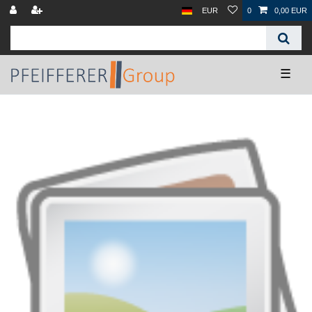
EUR
0
0,00 EUR
☰