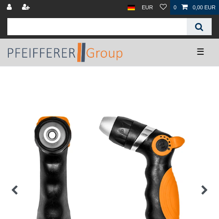
EUR
0
0,00 EUR
☰