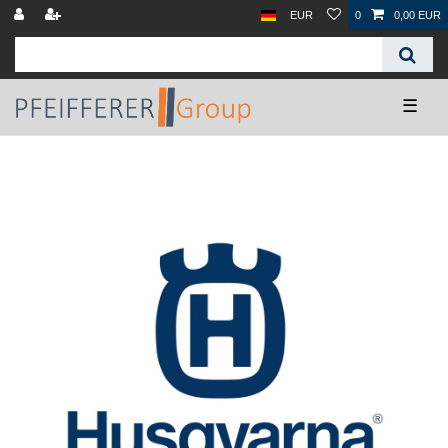
EUR
0
0,00 EUR
☰