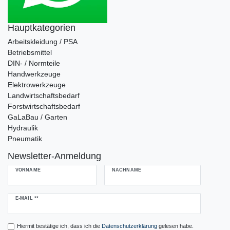
Hauptkategorien
Arbeitskleidung / PSA
Betriebsmittel
DIN- / Normteile
Handwerkzeuge
Elektrowerkzeuge
Landwirtschaftsbedarf
Forstwirtschaftsbedarf
GaLaBau / Garten
Hydraulik
Pneumatik
Newsletter-Anmeldung
VORNAME
NACHNAME
Newsletter
E-MAIL **
Honig
Hiermit bestätige ich, dass ich die
Daten­schutz­erklärung
gelesen habe.