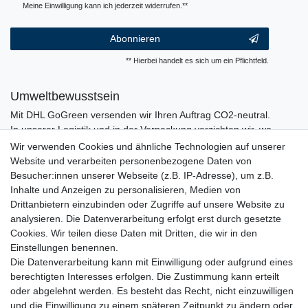
Meine Einwilligung kann ich jederzeit widerrufen.**
Abonnieren
** Hierbei handelt es sich um ein Pflichtfeld.
Umweltbewusstsein
Mit DHL GoGreen versenden wir Ihren Auftrag CO2-neutral.
In unserer Logistik und in der Verpackung verzichten wir, wo
immer es möglich ist, auf den Einsatz von Kunststoffen und
Wir verwenden Cookies und ähnliche Technologien auf unserer
Plastik.
Website und verarbeiten personenbezogene Daten von
Besucher:innen unserer Webseite (z.B. IP-Adresse), um z.B.
Inhalte und Anzeigen zu personalisieren, Medien von
Drittanbietern einzubinden oder Zugriffe auf unsere Website zu
analysieren. Die Datenverarbeitung erfolgt erst durch gesetzte
Cookies. Wir teilen diese Daten mit Dritten, die wir in den
Einstellungen benennen.
Die Datenverarbeitung kann mit Einwilligung oder aufgrund eines
berechtigten Interesses erfolgen. Die Zustimmung kann erteilt
oder abgelehnt werden. Es besteht das Recht, nicht einzuwilligen
und die Einwilligung zu einem späteren Zeitpunkt zu ändern oder