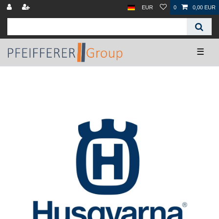
EUR
0
0,00 EUR
☰