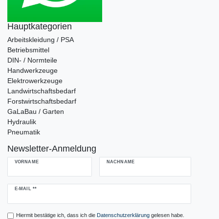
Hauptkategorien
Arbeitskleidung / PSA
Betriebsmittel
DIN- / Normteile
Handwerkzeuge
Elektrowerkzeuge
Landwirtschaftsbedarf
Forstwirtschaftsbedarf
GaLaBau / Garten
Hydraulik
Pneumatik
Newsletter-Anmeldung
VORNAME
NACHNAME
Newsletter
E-MAIL **
Honig
Hiermit bestätige ich, dass ich die
Daten­schutz­erklärung
gelesen habe.