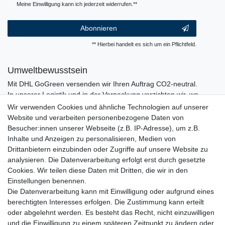
Meine Einwilligung kann ich jederzeit widerrufen.**
Abonnieren
** Hierbei handelt es sich um ein Pflichtfeld.
Umweltbewusstsein
Mit DHL GoGreen versenden wir Ihren Auftrag CO2-neutral.
In unserer Logistik und in der Verpackung verzichten wir, wo
immer es möglich ist, auf den Einsatz von Kunststoffen und
Wir verwenden Cookies und ähnliche Technologien auf unserer
Plastik.
Website und verarbeiten personenbezogene Daten von
Besucher:innen unserer Webseite (z.B. IP-Adresse), um z.B.
Inhalte und Anzeigen zu personalisieren, Medien von
Drittanbietern einzubinden oder Zugriffe auf unsere Website zu
analysieren. Die Datenverarbeitung erfolgt erst durch gesetzte
Cookies. Wir teilen diese Daten mit Dritten, die wir in den
Einstellungen benennen.
Die Datenverarbeitung kann mit Einwilligung oder aufgrund eines
berechtigten Interesses erfolgen. Die Zustimmung kann erteilt
oder abgelehnt werden. Es besteht das Recht, nicht einzuwilligen
und die Einwilligung zu einem späteren Zeitpunkt zu ändern oder