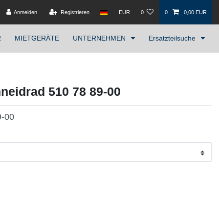
Anmelden
Registrieren
EUR
0
0
0,00 EUR
R
MIETGERÄTE
UNTERNEHMEN
Ersatzteilsuche
idrad 510 78 89-00
9-00