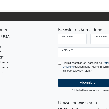
rien
Newsletter-Anmeldung
g / PSA
VORNAME
NACHNAME
e
Newsletter
E-MAIL **
e
Honig
uge
sbedarf
Hiermit bestätige ich, dass ich die
Daten
sbedarf
erklärung
gelesen habe. Meine Einwilli
ich jederzeit widerrufen.**
ten
Abonnieren
** Hierbei handelt es sich um ein
Umweltbewusstsein