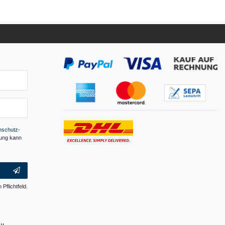
­schutz­
gung kann
 Pflichtfeld.