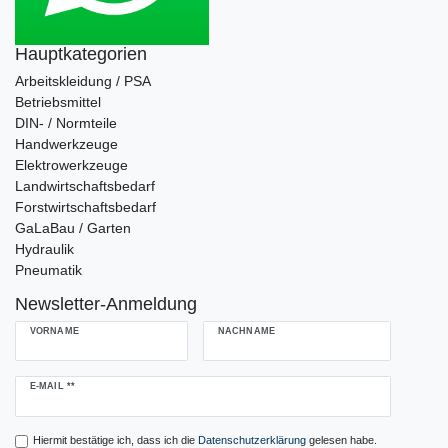
Hauptkategorien
Arbeitskleidung / PSA
Betriebsmittel
DIN- / Normteile
Handwerkzeuge
Elektrowerkzeuge
Landwirtschaftsbedarf
Forstwirtschaftsbedarf
GaLaBau / Garten
Hydraulik
Pneumatik
Newsletter-Anmeldung
VORNAME
NACHNAME
Newsletter
E-MAIL **
Honig
Hiermit bestätige ich, dass ich die
Daten­schutz­erklärung
gelesen habe.