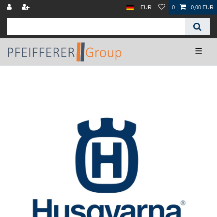
EUR
0
0,00 EUR
☰