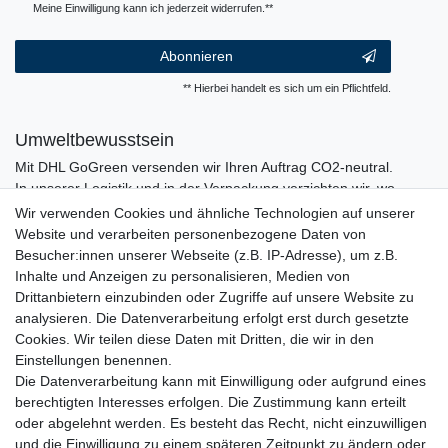
Meine Einwilligung kann ich jederzeit widerrufen.**
Abonnieren
** Hierbei handelt es sich um ein Pflichtfeld.
Umweltbewusstsein
Mit DHL GoGreen versenden wir Ihren Auftrag CO2-neutral.
In unserer Logistik und in der Verpackung verzichten wir, wo
immer es möglich ist, auf den Einsatz von Kunststoffen und
Wir verwenden Cookies und ähnliche Technologien auf unserer
Plastik.
Website und verarbeiten personenbezogene Daten von
Besucher:innen unserer Webseite (z.B. IP-Adresse), um z.B.
Inhalte und Anzeigen zu personalisieren, Medien von
Drittanbietern einzubinden oder Zugriffe auf unsere Website zu
analysieren. Die Datenverarbeitung erfolgt erst durch gesetzte
Cookies. Wir teilen diese Daten mit Dritten, die wir in den
Einstellungen benennen.
Die Datenverarbeitung kann mit Einwilligung oder aufgrund eines
berechtigten Interesses erfolgen. Die Zustimmung kann erteilt
oder abgelehnt werden. Es besteht das Recht, nicht einzuwilligen
und die Einwilligung zu einem späteren Zeitpunkt zu ändern oder