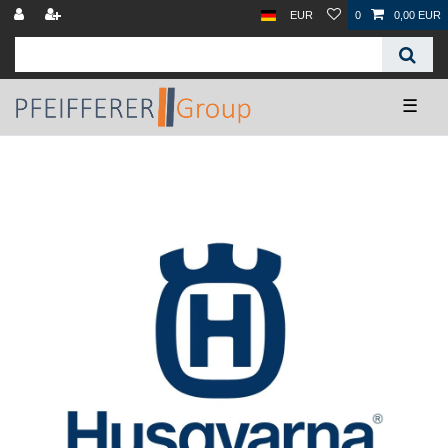
EUR
0
0,00 EUR
☰