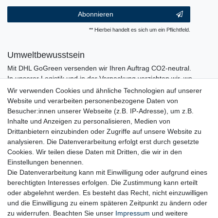
Abonnieren
** Hierbei handelt es sich um ein Pflichtfeld.
Umweltbewusstsein
Mit DHL GoGreen versenden wir Ihren Auftrag CO2-neutral.
In unserer Logistik und in der Verpackung verzichten wir, wo
immer es möglich ist, auf den Einsatz von Kunststoffen und
Wir verwenden Cookies und ähnliche Technologien auf unserer
Plastik.
Website und verarbeiten personenbezogene Daten von
Besucher:innen unserer Webseite (z.B. IP-Adresse), um z.B.
Inhalte und Anzeigen zu personalisieren, Medien von
Drittanbietern einzubinden oder Zugriffe auf unsere Website zu
analysieren. Die Datenverarbeitung erfolgt erst durch gesetzte
Cookies. Wir teilen diese Daten mit Dritten, die wir in den
Einstellungen benennen.
Die Datenverarbeitung kann mit Einwilligung oder aufgrund eines
berechtigten Interesses erfolgen. Die Zustimmung kann erteilt
oder abgelehnt werden. Es besteht das Recht, nicht einzuwilligen
und die Einwilligung zu einem späteren Zeitpunkt zu ändern oder
zu widerrufen. Beachten Sie unser
Impressum
und weitere