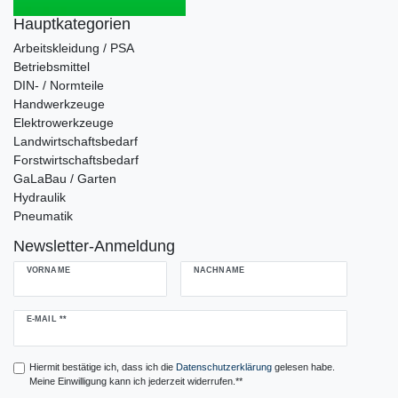
Hauptkategorien
Arbeitskleidung / PSA
Betriebsmittel
DIN- / Normteile
Handwerkzeuge
Elektrowerkzeuge
Landwirtschaftsbedarf
Forstwirtschaftsbedarf
GaLaBau / Garten
Hydraulik
Pneumatik
Newsletter-Anmeldung
VORNAME
NACHNAME
Newsletter
E-MAIL **
Honig
Hiermit bestätige ich, dass ich die
Daten­schutz­erklärung
gelesen habe.
Meine Einwilligung kann ich jederzeit widerrufen.**