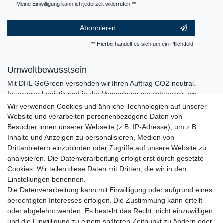
Meine Einwilligung kann ich jederzeit widerrufen.**
Abonnieren
** Hierbei handelt es sich um ein Pflichtfeld.
Umweltbewusstsein
Mit DHL GoGreen versenden wir Ihren Auftrag CO2-neutral.
In unserer Logistik und in der Verpackung verzichten wir, wo
immer es möglich ist, auf den Einsatz von Kunststoffen und
Wir verwenden Cookies und ähnliche Technologien auf unserer
Plastik.
Website und verarbeiten personenbezogene Daten von
Besucher:innen unserer Webseite (z.B. IP-Adresse), um z.B.
Inhalte und Anzeigen zu personalisieren, Medien von
Drittanbietern einzubinden oder Zugriffe auf unsere Website zu
analysieren. Die Datenverarbeitung erfolgt erst durch gesetzte
Cookies. Wir teilen diese Daten mit Dritten, die wir in den
Einstellungen benennen.
Die Datenverarbeitung kann mit Einwilligung oder aufgrund eines
berechtigten Interesses erfolgen. Die Zustimmung kann erteilt
oder abgelehnt werden. Es besteht das Recht, nicht einzuwilligen
und die Einwilligung zu einem späteren Zeitpunkt zu ändern oder