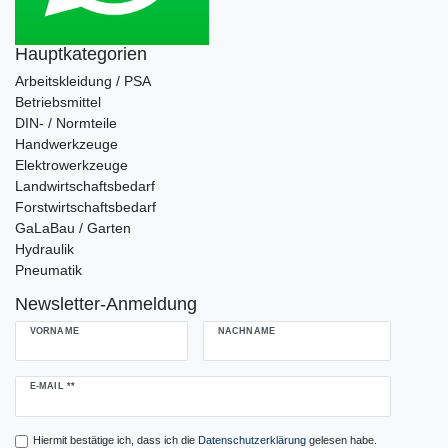
Hauptkategorien
Arbeitskleidung / PSA
Betriebsmittel
DIN- / Normteile
Handwerkzeuge
Elektrowerkzeuge
Landwirtschaftsbedarf
Forstwirtschaftsbedarf
GaLaBau / Garten
Hydraulik
Pneumatik
Newsletter-Anmeldung
VORNAME
NACHNAME
Newsletter
E-MAIL **
Honig
Hiermit bestätige ich, dass ich die
Daten­schutz­erklärung
gelesen habe.