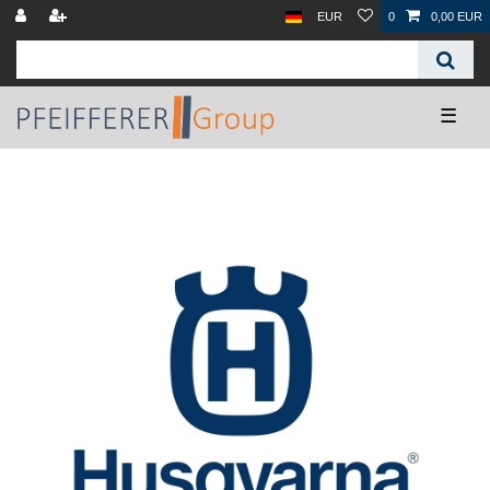
EUR
0
0,00 EUR
☰