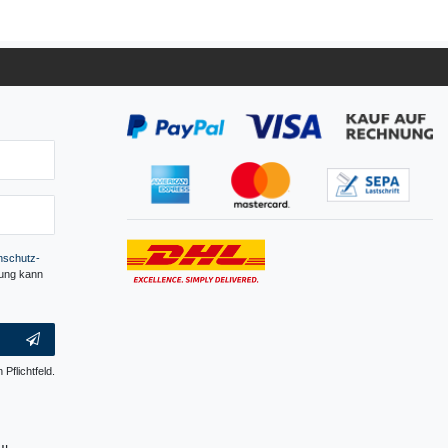
­schutz­
gung kann
 Pflichtfeld.