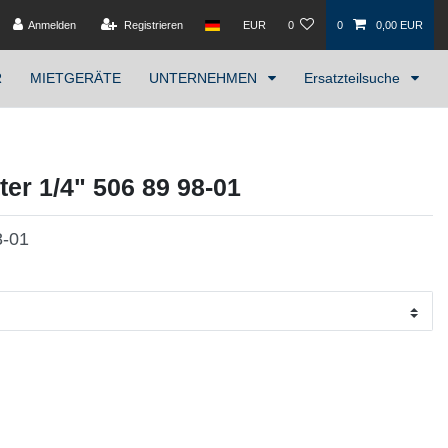
Anmelden
Registrieren
EUR
0
0
0,00 EUR
R
MIETGERÄTE
UNTERNEHMEN
Ersatzteilsuche
r 1/4" 506 89 98-01
8-01