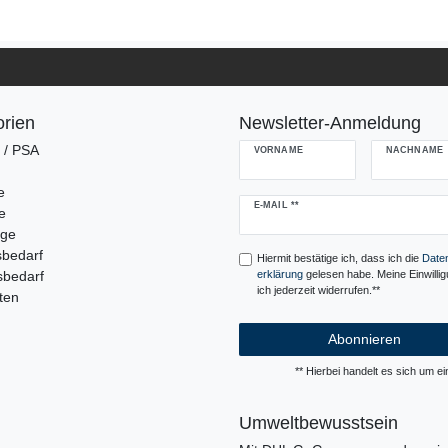
rien
Newsletter-Anmeldung
g / PSA
VORNAME
NACHNAME
e
Newsletter
E-MAIL **
e
Honig
uge
sbedarf
Hiermit bestätige ich, dass ich die
Daten
sbedarf
erklärung
gelesen habe. Meine Einwilli
ich jederzeit widerrufen.**
ten
Abonnieren
** Hierbei handelt es sich um ein
Umweltbewusstsein