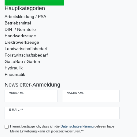
Hauptkategorien
Arbeitskleidung / PSA
Betriebsmittel
DIN- / Normteile
Handwerkzeuge
Elektrowerkzeuge
Landwirtschaftsbedarf
Forstwirtschaftsbedarf
GaLaBau / Garten
Hydraulik
Pneumatik
Newsletter-Anmeldung
VORNAME
NACHNAME
Newsletter
E-MAIL **
Honig
Hiermit bestätige ich, dass ich die
Daten­schutz­erklärung
gelesen habe.
Meine Einwilligung kann ich jederzeit widerrufen.**