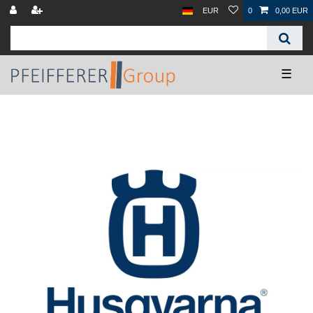
EUR
0
0,00 EUR
☰