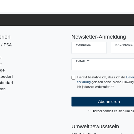
rien
Newsletter-Anmeldung
g / PSA
VORNAME
NACHNAME
e
Newsletter
E-MAIL **
e
Honig
uge
sbedarf
Hiermit bestätige ich, dass ich die
Daten
sbedarf
erklärung
gelesen habe. Meine Einwilli
ich jederzeit widerrufen.**
ten
Abonnieren
** Hierbei handelt es sich um ein
Umweltbewusstsein