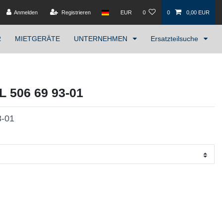
Anmelden
Registrieren
EUR
0
0
0,00 EUR
R
MIETGERÄTE
UNTERNEHMEN
Ersatzteilsuche
 506 69 93-01
3-01