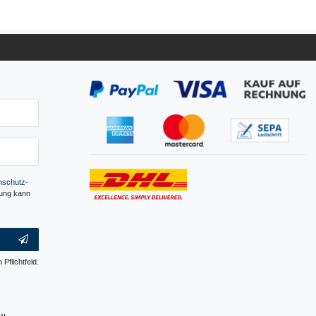
­schutz­
gung kann
 Pflichtfeld.