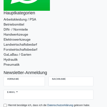
Hauptkategorien
Arbeitskleidung / PSA
Betriebsmittel
DIN- / Normteile
Handwerkzeuge
Elektrowerkzeuge
Landwirtschaftsbedarf
Forstwirtschaftsbedarf
GaLaBau / Garten
Hydraulik
Pneumatik
Newsletter-Anmeldung
VORNAME
NACHNAME
Newsletter
E-MAIL **
Honig
Hiermit bestätige ich, dass ich die
Daten­schutz­erklärung
gelesen habe.