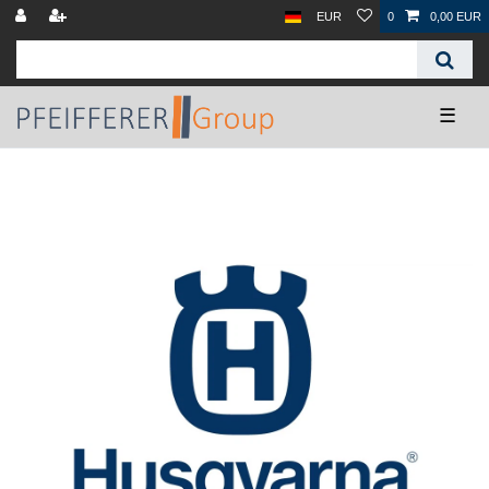
EUR
0
0,00 EUR
☰