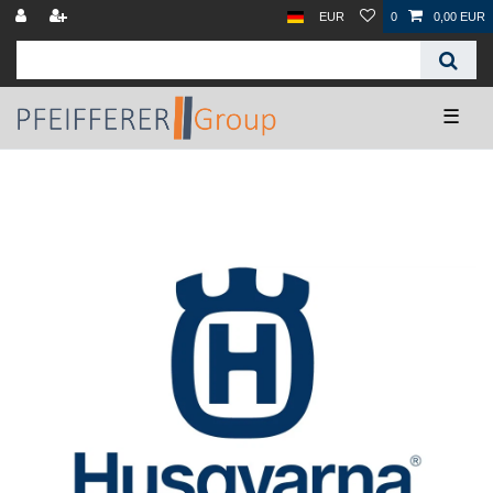
EUR
0
0,00 EUR
☰