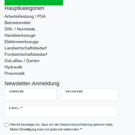
Hauptkategorien
Arbeitskleidung / PSA
Betriebsmittel
DIN- / Normteile
Handwerkzeuge
Elektrowerkzeuge
Landwirtschaftsbedarf
Forstwirtschaftsbedarf
GaLaBau / Garten
Hydraulik
Pneumatik
Newsletter-Anmeldung
VORNAME
NACHNAME
Newsletter
E-MAIL **
Honig
Hiermit bestätige ich, dass ich die
Daten­schutz­erklärung
gelesen habe.
Meine Einwilligung kann ich jederzeit widerrufen.**