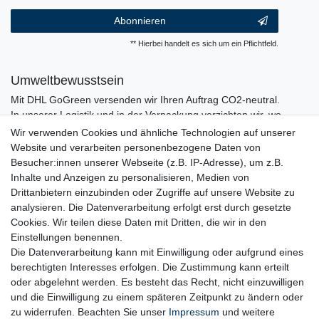
Abonnieren
** Hierbei handelt es sich um ein Pflichtfeld.
Umweltbewusstsein
Mit DHL GoGreen versenden wir Ihren Auftrag CO2-neutral.
In unserer Logistik und in der Verpackung verzichten wir, wo
immer es möglich ist, auf den Einsatz von Kunststoffen und
Wir verwenden Cookies und ähnliche Technologien auf unserer
Plastik.
Website und verarbeiten personenbezogene Daten von
Besucher:innen unserer Webseite (z.B. IP-Adresse), um z.B.
Inhalte und Anzeigen zu personalisieren, Medien von
Drittanbietern einzubinden oder Zugriffe auf unsere Website zu
analysieren. Die Datenverarbeitung erfolgt erst durch gesetzte
Cookies. Wir teilen diese Daten mit Dritten, die wir in den
Einstellungen benennen.
Die Datenverarbeitung kann mit Einwilligung oder aufgrund eines
berechtigten Interesses erfolgen. Die Zustimmung kann erteilt
oder abgelehnt werden. Es besteht das Recht, nicht einzuwilligen
und die Einwilligung zu einem späteren Zeitpunkt zu ändern oder
zu widerrufen. Beachten Sie unser
Impressum
und weitere