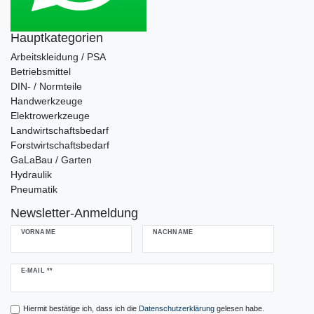
Hauptkategorien
Arbeitskleidung / PSA
Betriebsmittel
DIN- / Normteile
Handwerkzeuge
Elektrowerkzeuge
Landwirtschaftsbedarf
Forstwirtschaftsbedarf
GaLaBau / Garten
Hydraulik
Pneumatik
Newsletter-Anmeldung
VORNAME
NACHNAME
Newsletter
E-MAIL **
Honig
Hiermit bestätige ich, dass ich die
Daten­schutz­erklärung
gelesen habe.