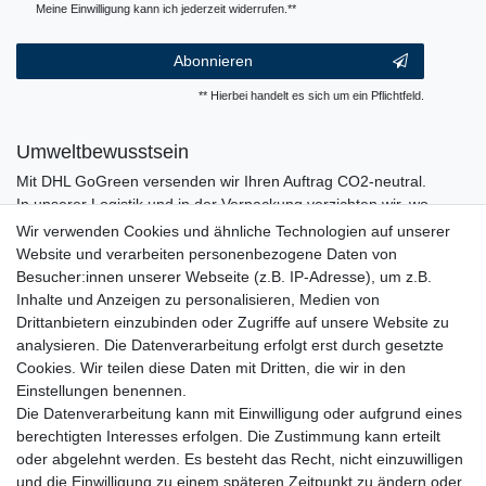
Meine Einwilligung kann ich jederzeit widerrufen.**
Abonnieren
** Hierbei handelt es sich um ein Pflichtfeld.
Umweltbewusstsein
Mit DHL GoGreen versenden wir Ihren Auftrag CO2-neutral.
In unserer Logistik und in der Verpackung verzichten wir, wo
immer es möglich ist, auf den Einsatz von Kunststoffen und
Wir verwenden Cookies und ähnliche Technologien auf unserer
Plastik.
Website und verarbeiten personenbezogene Daten von
Besucher:innen unserer Webseite (z.B. IP-Adresse), um z.B.
Inhalte und Anzeigen zu personalisieren, Medien von
Drittanbietern einzubinden oder Zugriffe auf unsere Website zu
analysieren. Die Datenverarbeitung erfolgt erst durch gesetzte
Cookies. Wir teilen diese Daten mit Dritten, die wir in den
Einstellungen benennen.
Die Datenverarbeitung kann mit Einwilligung oder aufgrund eines
berechtigten Interesses erfolgen. Die Zustimmung kann erteilt
oder abgelehnt werden. Es besteht das Recht, nicht einzuwilligen
und die Einwilligung zu einem späteren Zeitpunkt zu ändern oder