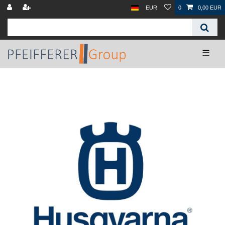
EUR
0
0,00 EUR
☰