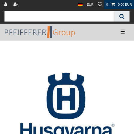
EUR
0
0,00 EUR
☰