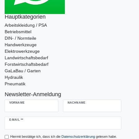
Hauptkategorien
Arbeitskleidung / PSA
Betriebsmittel
DIN- / Normteile
Handwerkzeuge
Elektrowerkzeuge
Landwirtschaftsbedarf
Forstwirtschaftsbedarf
GaLaBau / Garten
Hydraulik
Pneumatik
Newsletter-Anmeldung
VORNAME
NACHNAME
Newsletter
E-MAIL **
Honig
Hiermit bestätige ich, dass ich die
Daten­schutz­erklärung
gelesen habe.