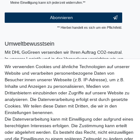
Meine Einwilligung kann ich jederzeit widerrufen.**
Abonnieren
** Hierbei handelt es sich um ein Pflichtfeld.
Umweltbewusstsein
Mit DHL GoGreen versenden wir Ihren Auftrag CO2-neutral.
In unserer Logistik und in der Verpackung verzichten wir, wo
immer es möglich ist, auf den Einsatz von Kunststoffen und
Wir verwenden Cookies und ähnliche Technologien auf unserer
Plastik.
Website und verarbeiten personenbezogene Daten von
Besucher:innen unserer Webseite (z.B. IP-Adresse), um z.B.
Inhalte und Anzeigen zu personalisieren, Medien von
Drittanbietern einzubinden oder Zugriffe auf unsere Website zu
analysieren. Die Datenverarbeitung erfolgt erst durch gesetzte
Cookies. Wir teilen diese Daten mit Dritten, die wir in den
Einstellungen benennen.
Die Datenverarbeitung kann mit Einwilligung oder aufgrund eines
berechtigten Interesses erfolgen. Die Zustimmung kann erteilt
oder abgelehnt werden. Es besteht das Recht, nicht einzuwilligen
und die Einwilligung zu einem späteren Zeitpunkt zu ändern oder