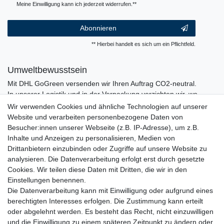
Meine Einwilligung kann ich jederzeit widerrufen.**
Abonnieren
** Hierbei handelt es sich um ein Pflichtfeld.
Umweltbewusstsein
Mit DHL GoGreen versenden wir Ihren Auftrag CO2-neutral.
In unserer Logistik und in der Verpackung verzichten wir, wo
immer es möglich ist, auf den Einsatz von Kunststoffen und
Wir verwenden Cookies und ähnliche Technologien auf unserer
Plastik.
Website und verarbeiten personenbezogene Daten von
Besucher:innen unserer Webseite (z.B. IP-Adresse), um z.B.
Inhalte und Anzeigen zu personalisieren, Medien von
Drittanbietern einzubinden oder Zugriffe auf unsere Website zu
analysieren. Die Datenverarbeitung erfolgt erst durch gesetzte
Cookies. Wir teilen diese Daten mit Dritten, die wir in den
Einstellungen benennen.
Die Datenverarbeitung kann mit Einwilligung oder aufgrund eines
berechtigten Interesses erfolgen. Die Zustimmung kann erteilt
oder abgelehnt werden. Es besteht das Recht, nicht einzuwilligen
und die Einwilligung zu einem späteren Zeitpunkt zu ändern oder