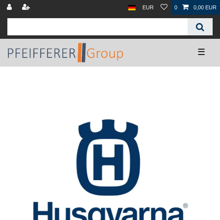
EUR
0
0,00 EUR
☰