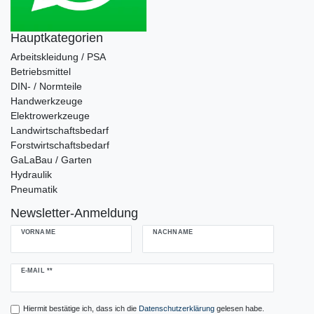
Hauptkategorien
Arbeitskleidung / PSA
Betriebsmittel
DIN- / Normteile
Handwerkzeuge
Elektrowerkzeuge
Landwirtschaftsbedarf
Forstwirtschaftsbedarf
GaLaBau / Garten
Hydraulik
Pneumatik
Newsletter-Anmeldung
VORNAME
NACHNAME
Newsletter
E-MAIL **
Honig
Hiermit bestätige ich, dass ich die
Daten­schutz­erklärung
gelesen habe.