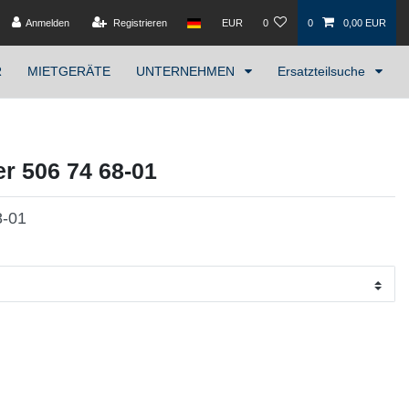
Anmelden
Registrieren
EUR
0
0
0,00 EUR
R
MIETGERÄTE
UNTERNEHMEN
Ersatzteilsuche
r 506 74 68-01
8-01