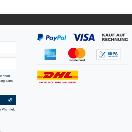
­schutz­
gung kann
 Pflichtfeld.