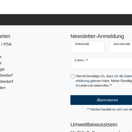
rien
Newsletter-Anmeldung
g / PSA
VORNAME
NACHNAME
e
Newsletter
E-MAIL **
e
Honig
uge
sbedarf
Hiermit bestätige ich, dass ich die
Daten
sbedarf
erklärung
gelesen habe. Meine Einwilli
ich jederzeit widerrufen.**
ten
Abonnieren
** Hierbei handelt es sich um ein
Umweltbewusstsein