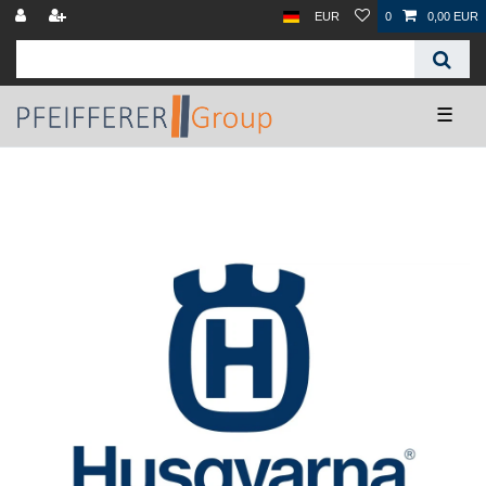
EUR
0
0,00 EUR
☰