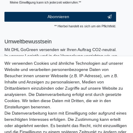
Meine Einwilligung kann ich jederzeit widerrufen.**
Abonnieren
** Hierbei handelt es sich um ein Pflichtfeld.
Umweltbewusstsein
Mit DHL GoGreen versenden wir Ihren Auftrag CO2-neutral.
In unserer Logistik und in der Verpackung verzichten wir, wo
immer es möglich ist, auf den Einsatz von Kunststoffen und
Wir verwenden Cookies und ähnliche Technologien auf unserer
Plastik.
Website und verarbeiten personenbezogene Daten von
Besucher:innen unserer Webseite (z.B. IP-Adresse), um z.B.
Inhalte und Anzeigen zu personalisieren, Medien von
Drittanbietern einzubinden oder Zugriffe auf unsere Website zu
analysieren. Die Datenverarbeitung erfolgt erst durch gesetzte
Cookies. Wir teilen diese Daten mit Dritten, die wir in den
Einstellungen benennen.
Die Datenverarbeitung kann mit Einwilligung oder aufgrund eines
berechtigten Interesses erfolgen. Die Zustimmung kann erteilt
oder abgelehnt werden. Es besteht das Recht, nicht einzuwilligen
und die Einwilligung zu einem späteren Zeitpunkt zu ändern oder