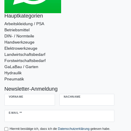
Hauptkategorien
Arbeitskleidung / PSA
Betriebsmittel
DIN- / Normteile
Handwerkzeuge
Elektrowerkzeuge
Landwirtschaftsbedarf
Forstwirtschaftsbedarf
GaLaBau / Garten
Hydraulik
Pneumatik
Newsletter-Anmeldung
VORNAME
NACHNAME
Newsletter
E-MAIL **
Honig
Hiermit bestätige ich, dass ich die
Daten­schutz­erklärung
gelesen habe.