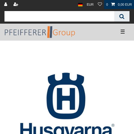
EUR
0
0,00 EUR
☰