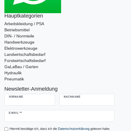
Hauptkategorien
Arbeitskleidung / PSA
Betriebsmittel
DIN- / Normteile
Handwerkzeuge
Elektrowerkzeuge
Landwirtschaftsbedarf
Forstwirtschaftsbedarf
GaLaBau / Garten
Hydraulik
Pneumatik
Newsletter-Anmeldung
VORNAME
NACHNAME
Newsletter
E-MAIL **
Honig
Hiermit bestätige ich, dass ich die
Daten­schutz­erklärung
gelesen habe.