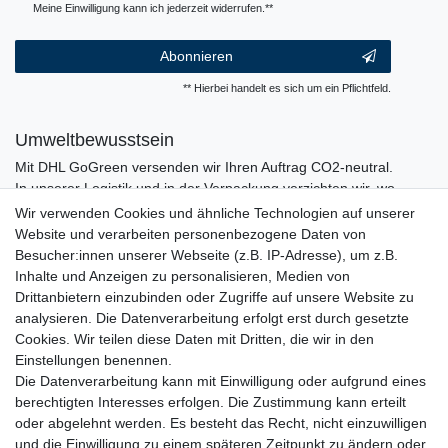
Meine Einwilligung kann ich jederzeit widerrufen.**
Abonnieren
** Hierbei handelt es sich um ein Pflichtfeld.
Umweltbewusstsein
Mit DHL GoGreen versenden wir Ihren Auftrag CO2-neutral.
In unserer Logistik und in der Verpackung verzichten wir, wo
immer es möglich ist, auf den Einsatz von Kunststoffen und
Wir verwenden Cookies und ähnliche Technologien auf unserer
Plastik.
Website und verarbeiten personenbezogene Daten von
Besucher:innen unserer Webseite (z.B. IP-Adresse), um z.B.
Inhalte und Anzeigen zu personalisieren, Medien von
Drittanbietern einzubinden oder Zugriffe auf unsere Website zu
analysieren. Die Datenverarbeitung erfolgt erst durch gesetzte
Cookies. Wir teilen diese Daten mit Dritten, die wir in den
Einstellungen benennen.
Die Datenverarbeitung kann mit Einwilligung oder aufgrund eines
berechtigten Interesses erfolgen. Die Zustimmung kann erteilt
oder abgelehnt werden. Es besteht das Recht, nicht einzuwilligen
und die Einwilligung zu einem späteren Zeitpunkt zu ändern oder