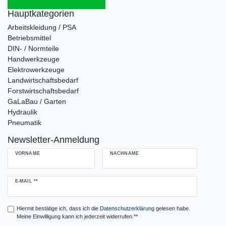
Hauptkategorien
Arbeitskleidung / PSA
Betriebsmittel
DIN- / Normteile
Handwerkzeuge
Elektrowerkzeuge
Landwirtschaftsbedarf
Forstwirtschaftsbedarf
GaLaBau / Garten
Hydraulik
Pneumatik
Newsletter-Anmeldung
VORNAME
NACHNAME
Newsletter
E-MAIL **
Honig
Hiermit bestätige ich, dass ich die
Daten­schutz­erklärung
gelesen habe.
Meine Einwilligung kann ich jederzeit widerrufen.**