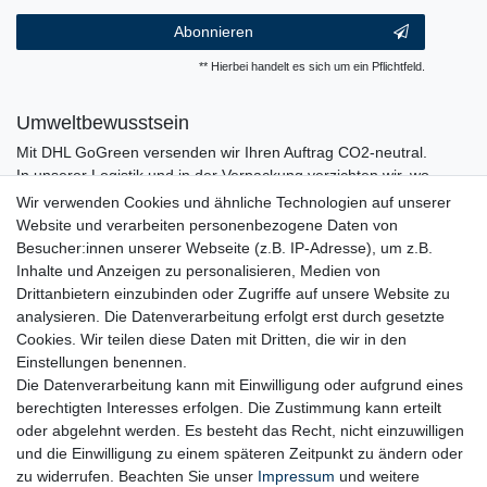
Abonnieren
** Hierbei handelt es sich um ein Pflichtfeld.
Umweltbewusstsein
Mit DHL GoGreen versenden wir Ihren Auftrag CO2-neutral.
In unserer Logistik und in der Verpackung verzichten wir, wo
immer es möglich ist, auf den Einsatz von Kunststoffen und
Wir verwenden Cookies und ähnliche Technologien auf unserer
Plastik.
Website und verarbeiten personenbezogene Daten von
Besucher:innen unserer Webseite (z.B. IP-Adresse), um z.B.
Inhalte und Anzeigen zu personalisieren, Medien von
Drittanbietern einzubinden oder Zugriffe auf unsere Website zu
analysieren. Die Datenverarbeitung erfolgt erst durch gesetzte
Cookies. Wir teilen diese Daten mit Dritten, die wir in den
Einstellungen benennen.
Die Datenverarbeitung kann mit Einwilligung oder aufgrund eines
berechtigten Interesses erfolgen. Die Zustimmung kann erteilt
oder abgelehnt werden. Es besteht das Recht, nicht einzuwilligen
und die Einwilligung zu einem späteren Zeitpunkt zu ändern oder
zu widerrufen. Beachten Sie unser
Impressum
und weitere