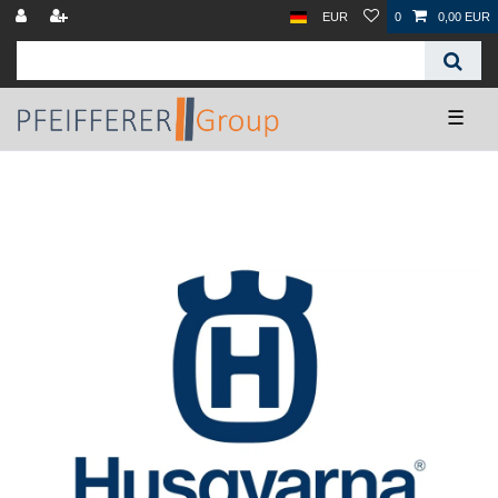
EUR
0
0,00 EUR
☰