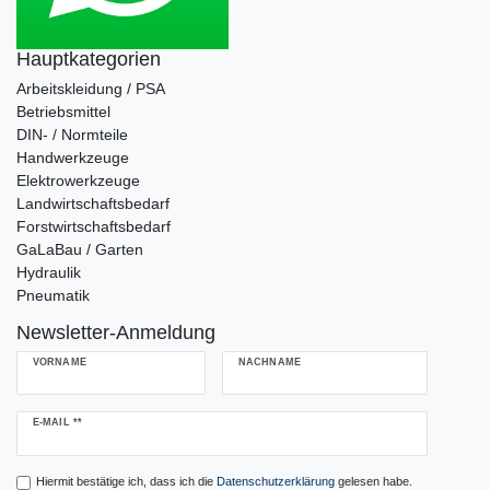
Hauptkategorien
Arbeitskleidung / PSA
Betriebsmittel
DIN- / Normteile
Handwerkzeuge
Elektrowerkzeuge
Landwirtschaftsbedarf
Forstwirtschaftsbedarf
GaLaBau / Garten
Hydraulik
Pneumatik
Newsletter-Anmeldung
VORNAME
NACHNAME
Newsletter
E-MAIL **
Honig
Hiermit bestätige ich, dass ich die
Daten­schutz­erklärung
gelesen habe.