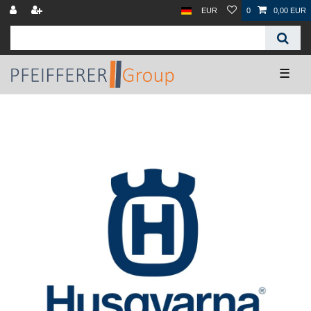
EUR
0
0,00 EUR
☰