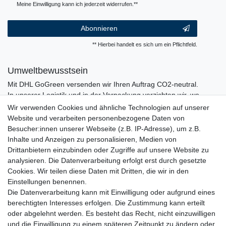
Meine Einwilligung kann ich jederzeit widerrufen.**
Abonnieren
** Hierbei handelt es sich um ein Pflichtfeld.
Umweltbewusstsein
Mit DHL GoGreen versenden wir Ihren Auftrag CO2-neutral.
In unserer Logistik und in der Verpackung verzichten wir, wo
immer es möglich ist, auf den Einsatz von Kunststoffen und
Wir verwenden Cookies und ähnliche Technologien auf unserer
Plastik.
Website und verarbeiten personenbezogene Daten von
Besucher:innen unserer Webseite (z.B. IP-Adresse), um z.B.
Inhalte und Anzeigen zu personalisieren, Medien von
Drittanbietern einzubinden oder Zugriffe auf unsere Website zu
analysieren. Die Datenverarbeitung erfolgt erst durch gesetzte
Cookies. Wir teilen diese Daten mit Dritten, die wir in den
Einstellungen benennen.
Die Datenverarbeitung kann mit Einwilligung oder aufgrund eines
berechtigten Interesses erfolgen. Die Zustimmung kann erteilt
oder abgelehnt werden. Es besteht das Recht, nicht einzuwilligen
und die Einwilligung zu einem späteren Zeitpunkt zu ändern oder