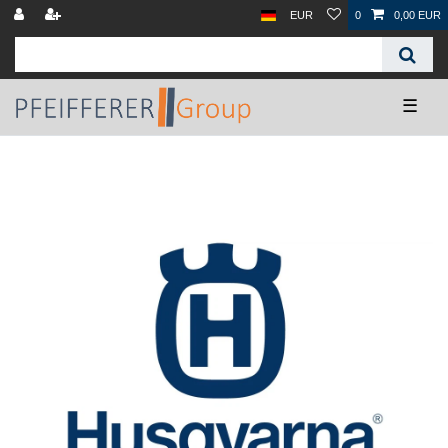
EUR
0
0,00 EUR
☰