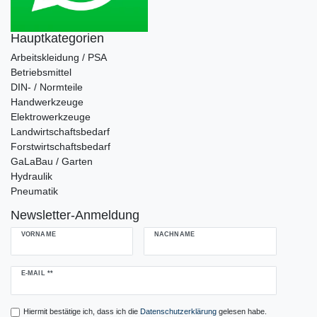
Hauptkategorien
Arbeitskleidung / PSA
Betriebsmittel
DIN- / Normteile
Handwerkzeuge
Elektrowerkzeuge
Landwirtschaftsbedarf
Forstwirtschaftsbedarf
GaLaBau / Garten
Hydraulik
Pneumatik
Newsletter-Anmeldung
VORNAME
NACHNAME
Newsletter
E-MAIL **
Honig
Hiermit bestätige ich, dass ich die
Daten­schutz­erklärung
gelesen habe.