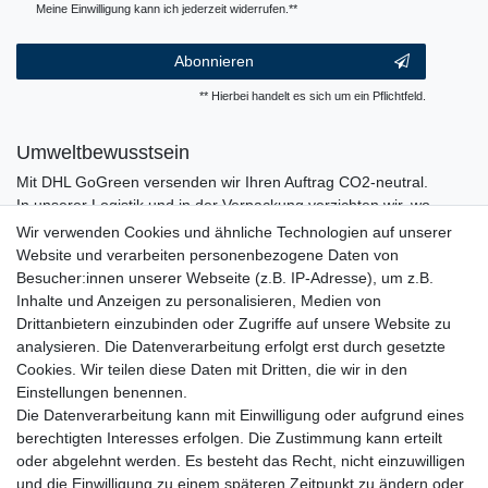
Meine Einwilligung kann ich jederzeit widerrufen.**
Abonnieren
** Hierbei handelt es sich um ein Pflichtfeld.
Umweltbewusstsein
Mit DHL GoGreen versenden wir Ihren Auftrag CO2-neutral.
In unserer Logistik und in der Verpackung verzichten wir, wo
immer es möglich ist, auf den Einsatz von Kunststoffen und
Wir verwenden Cookies und ähnliche Technologien auf unserer
Plastik.
Website und verarbeiten personenbezogene Daten von
Besucher:innen unserer Webseite (z.B. IP-Adresse), um z.B.
Inhalte und Anzeigen zu personalisieren, Medien von
Drittanbietern einzubinden oder Zugriffe auf unsere Website zu
analysieren. Die Datenverarbeitung erfolgt erst durch gesetzte
Cookies. Wir teilen diese Daten mit Dritten, die wir in den
Einstellungen benennen.
Die Datenverarbeitung kann mit Einwilligung oder aufgrund eines
berechtigten Interesses erfolgen. Die Zustimmung kann erteilt
oder abgelehnt werden. Es besteht das Recht, nicht einzuwilligen
und die Einwilligung zu einem späteren Zeitpunkt zu ändern oder