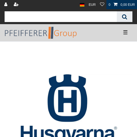
EUR
0
0,00 EUR
☰