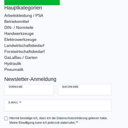
Hauptkategorien
Arbeitskleidung / PSA
Betriebsmittel
DIN- / Normteile
Handwerkzeuge
Elektrowerkzeuge
Landwirtschaftsbedarf
Forstwirtschaftsbedarf
GaLaBau / Garten
Hydraulik
Pneumatik
Newsletter-Anmeldung
VORNAME
NACHNAME
Newsletter
E-MAIL **
Honig
Hiermit bestätige ich, dass ich die
Daten­schutz­erklärung
gelesen habe.
Meine Einwilligung kann ich jederzeit widerrufen.**