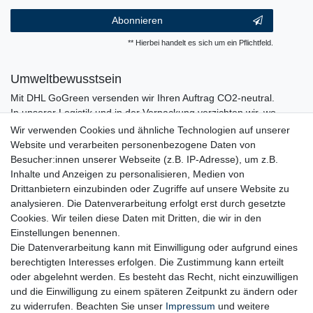
Abonnieren
** Hierbei handelt es sich um ein Pflichtfeld.
Umweltbewusstsein
Mit DHL GoGreen versenden wir Ihren Auftrag CO2-neutral.
In unserer Logistik und in der Verpackung verzichten wir, wo
immer es möglich ist, auf den Einsatz von Kunststoffen und
Wir verwenden Cookies und ähnliche Technologien auf unserer
Plastik.
Website und verarbeiten personenbezogene Daten von
Besucher:innen unserer Webseite (z.B. IP-Adresse), um z.B.
Inhalte und Anzeigen zu personalisieren, Medien von
Drittanbietern einzubinden oder Zugriffe auf unsere Website zu
analysieren. Die Datenverarbeitung erfolgt erst durch gesetzte
Cookies. Wir teilen diese Daten mit Dritten, die wir in den
Einstellungen benennen.
Die Datenverarbeitung kann mit Einwilligung oder aufgrund eines
berechtigten Interesses erfolgen. Die Zustimmung kann erteilt
oder abgelehnt werden. Es besteht das Recht, nicht einzuwilligen
und die Einwilligung zu einem späteren Zeitpunkt zu ändern oder
zu widerrufen. Beachten Sie unser
Impressum
und weitere