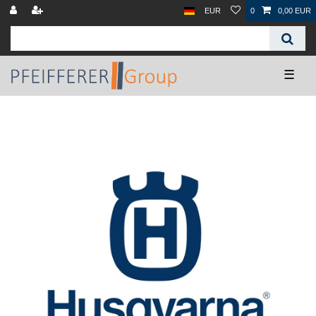
EUR
0
0,00 EUR
☰