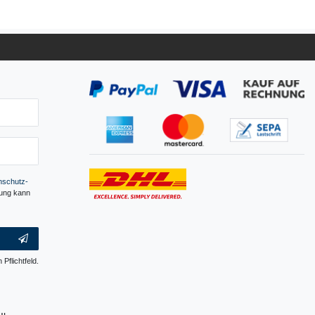
­schutz­
gung kann
 Pflichtfeld.