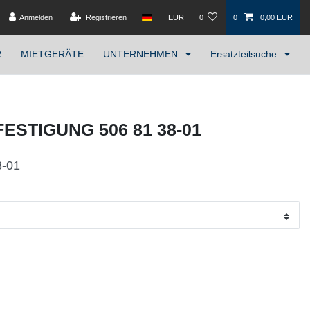
Anmelden
Registrieren
EUR
0
0
0,00 EUR
R
MIETGERÄTE
UNTERNEHMEN
Ersatzteilsuche
STIGUNG 506 81 38-01
8-01