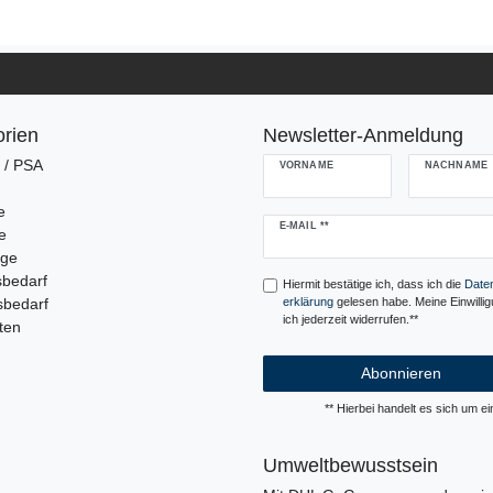
rien
Newsletter-Anmeldung
g / PSA
VORNAME
NACHNAME
e
Newsletter
E-MAIL **
e
Honig
uge
sbedarf
Hiermit bestätige ich, dass ich die
Daten
sbedarf
erklärung
gelesen habe. Meine Einwilli
ich jederzeit widerrufen.**
ten
Abonnieren
** Hierbei handelt es sich um ein
Umweltbewusstsein