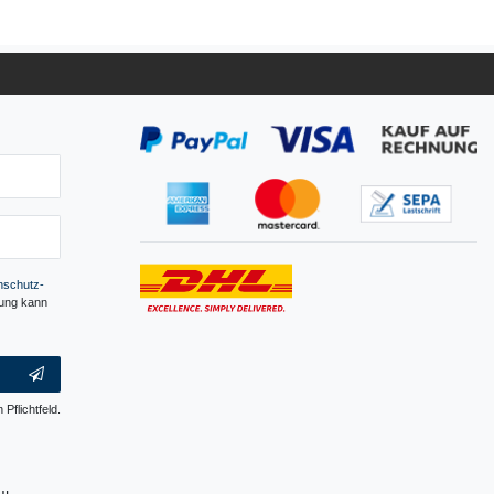
­schutz­
gung kann
 Pflichtfeld.