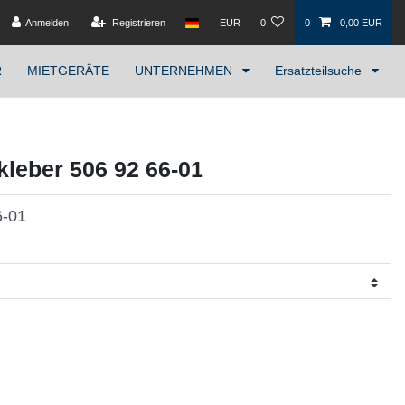
Anmelden
Registrieren
EUR
0
0
0,00 EUR
R
MIETGERÄTE
UNTERNEHMEN
Ersatzteilsuche
eber 506 92 66-01
6-01