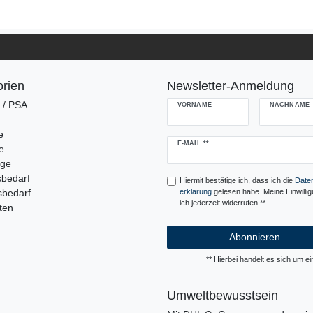
rien
Newsletter-Anmeldung
g / PSA
VORNAME
NACHNAME
e
Newsletter
E-MAIL **
e
Honig
uge
sbedarf
Hiermit bestätige ich, dass ich die
Daten
sbedarf
erklärung
gelesen habe. Meine Einwilli
ich jederzeit widerrufen.**
ten
Abonnieren
** Hierbei handelt es sich um ein
Umweltbewusstsein